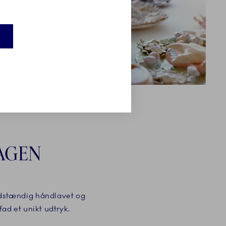
HAGEN
uldstændig håndlavet og
fad et unikt udtryk.