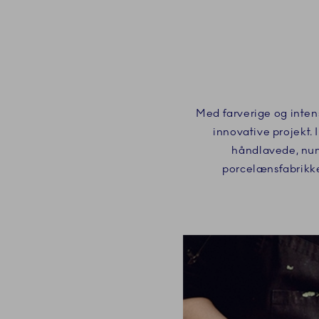
Med farverige og intens
innovative projekt
håndlavede, numm
porcelænsfabrikke