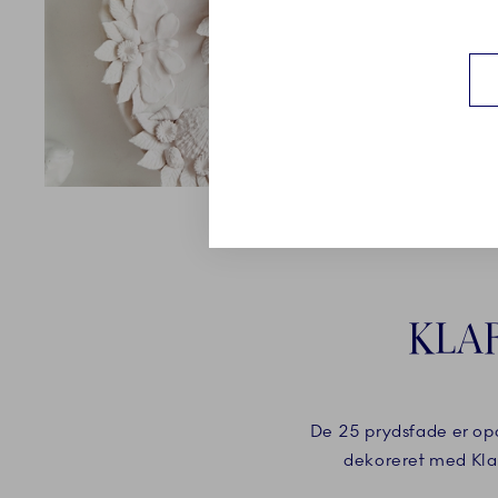
KLAR
De 25 prydsfade er opd
dekoreret med Klara