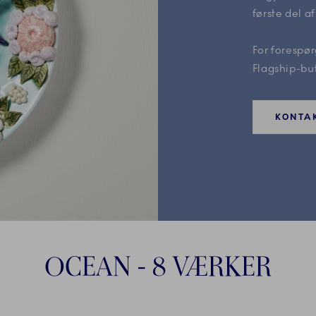
første del af
For forespø
Flagship-bu
KONTA
OCEAN - 8 VÆRKER