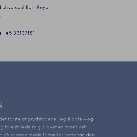
live udstillet i Royal
.
på +45 33137181
N
et første af prydsfadene, jeg skabte – og
eg forestillede mig. Havet er, hvor livet
g på samme måde fortæller dette fad den