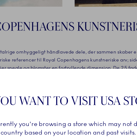
COPENHAGENS KUNSTNERI
f talrige omhyggeligt håndlavede dele, der sammen skaber e
riske referencer til Royal Copenhagens kunstneriske arv; si
jer snegle og blomster en fortryllende dimension. De 25 fade 
hav, land og luft – men ikke to er ens. Med en alkymistisk tilg
iljas praksis og Royal Copenhagens historie, tilføjer en regnbu
enkelt værk og giver det sin egen unikke fremtoning.
OU WANT TO VISIT USA S
rrently you're browsing a store which may not d
country based on your location and past visits.