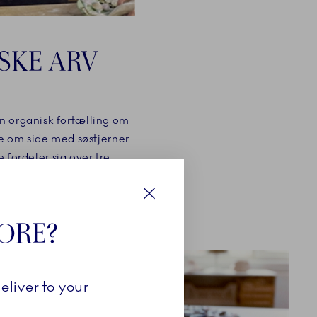
SKE ARV
n organisk fortælling om
de om side med søstjerner
fordeler sig over tre
ang til glasurer, dybt
e af farver liv til hvert
Luk
TORE?
eliver to your