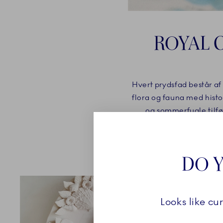
ROYAL 
Hvert prydsfad består a
flora og fauna med histo
og sommerfugle tilfø
forskellige udgaver – 
forankret i både Klara L
DO Y
Looks like cu