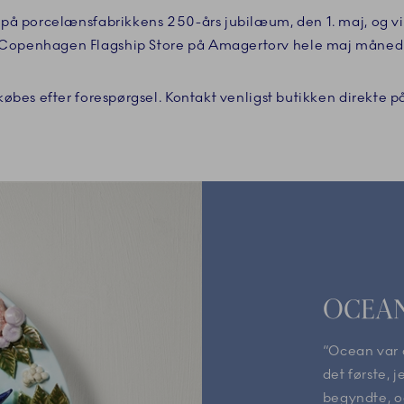
på porcelænsfabrikkens 250-års jubilæum, den 1. maj, og vil b
Copenhagen Flagship Store på Amagertorv hele maj måned
øbes efter forespørgsel. Kontakt venligst butikken direkte 
OCEA
“Ocean var d
det første, j
begyndte, o