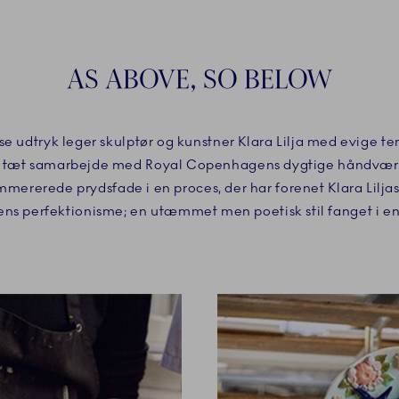
AS ABOVE, SO BELOW
e udtryk leger skulptør og kunstner Klara Lilja med evige te
. I tæt samarbejde med Royal Copenhagens dygtige håndværk
ererede prydsfade i en proces, der har forenet Klara Lilja
ns perfektionisme; en utæmmet men poetisk stil fanget i en 