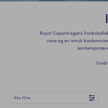
Royal Copenhagens Forårskollek
vase og en smuk bonbonniere
kontemporære k
Forår
Der gik desværre noget galt Prøv venligst igen senere
Alle filtre