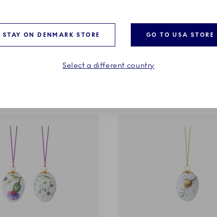
ektion
Forårskollektion
e æg 2026,
Æg 2026, små gederamsbl
lomster, 5 cm, 2 stk.
cm
STAY ON DENMARK STORE
GO TO USA STORE
r.
199,00 kr.
Select a different country
LÆG I KURV
LÆG I KURV