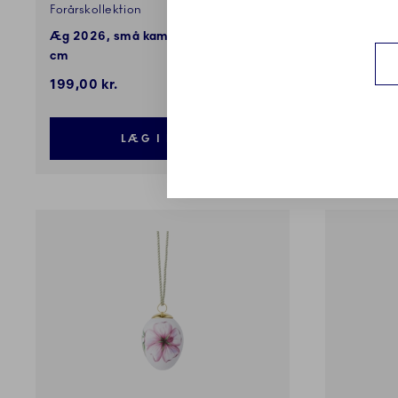
Forårskollektion
Forårskoll
Æg 2026, små kamilleblomster, 6
Miniatur
cm
gederamsb
199,00 kr.
299,00 k
LÆG I KURV