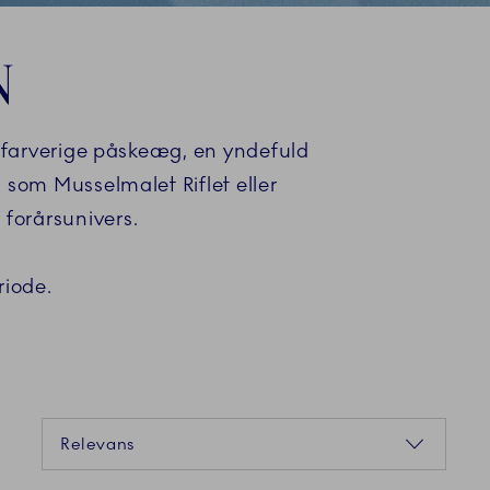
N
 farverige påskeæg, en yndefuld
som Musselmalet Riflet eller
 forårsunivers.
riode.
Sortering
Relevans