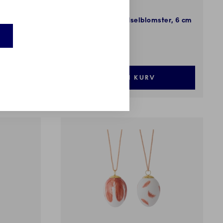
Forårskollektion
omster, 6
Æg 2026, små tidselblomster, 6 cm
199,00 kr.
LÆG I KURV