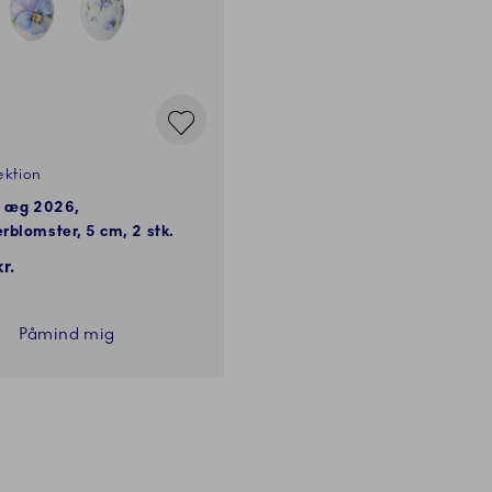
ektion
e æg 2026,
blomster, 5 cm, 2 stk.
r.
Påmind mig