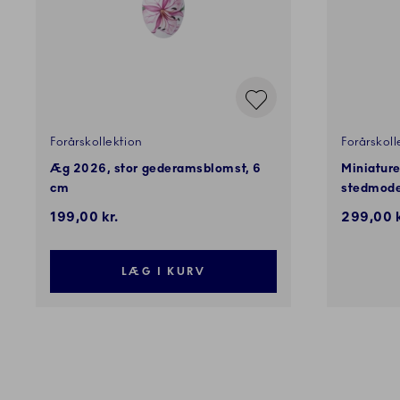
Forårskollektion
Forårskoll
Æg 2026, stor gederamsblomst, 6
Miniatur
cm
stedmoder
199,00 kr.
299,00 k
LÆG I KURV