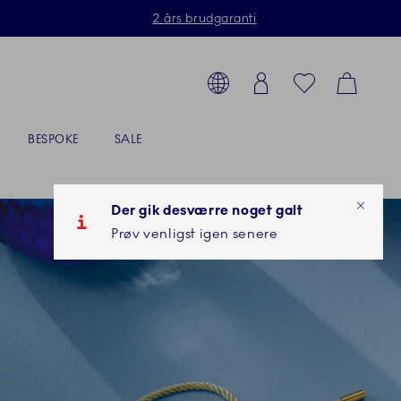
2 års brudgaranti
Toolbar
g produkter, stel, steldele...
Country selector overlay
Login
Favorites
Cart
BESPOKE
SALE
Der gik desværre noget galt
Prøv venligst igen senere