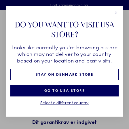
Royal Copenhagen tilbyder
Skip Navigation
Fri levering ved køb over 500 kr. og fri retur
Gratis gaveindpakning
2 års brudgaranti
Luk
Toolbar
Favorites
Cart
DO YOU WANT TO VISIT USA
Royal Copenhagen
STORE?
Sø
Looks like currently you're browsing a store
Breadcrumb Headlinesss
Hjem
Indgiv brudgaranti
Succes med registrering af brudgaranti
which may not deliver to your country
based on your location and past visits.
BRUDGARANTI
STAY ON DENMARK STORE
GO TO USA STORE
Select a different country
Dit garantikrav er indgivet