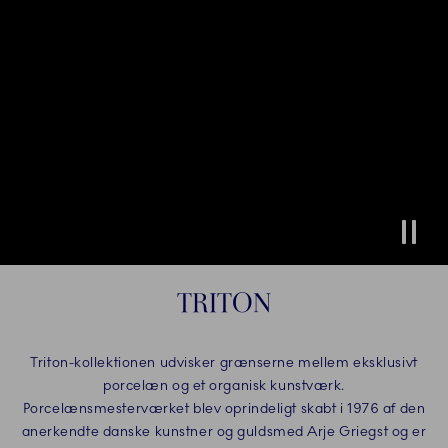
Stop
TRITON
Triton-kollektionen udvisker grænserne mellem eksklusivt
porcelæn og et organisk kunstværk.
Porcelænsmesterværket blev oprindeligt skabt i 1976 af den
anerkendte danske kunstner og guldsmed Arje Griegst og er