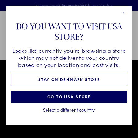
Royal Copenhagen tilbyder
Skip Navigation
Fri levering ved køb over 500 kr. og fri retur
Gratis gaveindpakning
2 års brudgaranti
Luk
Toolbar
Favorites
Cart
DO YOU WANT TO VISIT USA
Royal Copenhagen
STORE?
Sø
Looks like currently you're browsing a store
Breadcrumb Headlinesss
Hjem
INSPIRATION
Stellenes historier
Triton
which may not deliver to your country
based on your location and past visits.
STAY ON DENMARK STORE
GO TO USA STORE
Select a different country