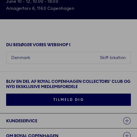
June 10 - 12, 10.00 - 18.00
Amagertorv 6, 1160 Copenhagen
DU BESØGER VORES WEBSHOP I
Denmark
Skift lokation
BLIV EN DEL AF ROYAL COPENHAGEN COLLECTORS' CLUB OG
NYD EKSKLUSIVE MEDLEMSFORDELE
TILMELD DIG
Links
KUNDESERVICE
OM ROYAL COPENHAGEN