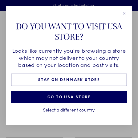
Royal Copenhagen tilbyder
Skip Navigation
Fri levering ved køb over 500 kr. og fri retur
Gratis gaveindpakning
2 års brudgaranti
Luk
Toolbar
Favorites
Cart
DO YOU WANT TO VISIT USA
Royal Copenhagen
STORE?
Sø
Looks like currently you're browsing a store
which may not deliver to your country
FORÅRSNYHEDER
based on your location and past visits.
STAY ON DENMARK STORE
Alsidige former, nyfortolkninger af gamle skatte fra
arkiverne og nye favoritter til din samling - oplev
GO TO USA STORE
alle forårsnyhederne fra Royal Copenhagen. Du
kan købe Forårsnyhederne i alle Royal
Select a different country
Copenhagens butikker.