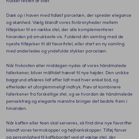
husket resten af livet.
Dæk op i haven med tidløst porcelæn, der spreder elegance
og skønhed. Vælg blandt vores forårsnyheder mellem
tilføjelser til en række stel, der alle komplementerer
hinanden på smukkeste vis. Fuldend din samling med de
nyeste tilføjelser til dit favoritstel, eller start en ny samling
med anderledes og yndefulde stykker porcelæn.
Når frokosten eller middagen nydes af vores håndmalede
tallerkener, bliver måltidet hævet til nye højder. Den unikke
baggrund afsløres lidt efter lidt med hver enkel bid, og
efterlader et uforglemmeligt indtryk. Prøv at kombinere
tallerkener fra forskellige stel, og se hvordan de håndmalede
penselstrøg og elegante mønstre bringer det bedste frem i
hinanden.
Når kaffen eller teen skal serveres, så find dine nye favoritter
blandt vores termokopper og højhankskopper. Tilføj farver
og personlighed til kaffebordet ved at vælge stel, der