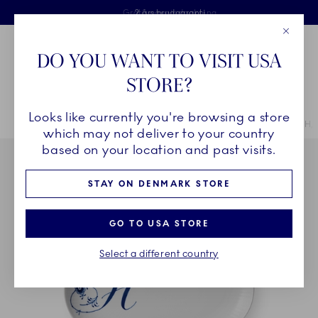
Royal Copenhagen tilbyder
Skip Navigation
Fri levering ved køb over 500 kr. og fri retur
Gratis gaveindpakning
2 års brudgaranti
Luk
Toolbar
Favorites
Cart
DO YOU WANT TO VISIT USA
Royal Copenhagen
STORE?
Sø
Looks like currently you're browsing a store
Breadcrumb Headlinesss
Hjem
STEL
Stel
Alfabet Kollektion
Alfabet Kollektion asiet, H,
which may not deliver to your country
based on your location and past visits.
STAY ON DENMARK STORE
GO TO USA STORE
Select a different country