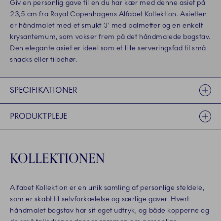
Giv en personlig gave til en du har kær med denne asiet på
23,5 cm fra Royal Copenhagens Alfabet Kollektion. Asietten
er håndmalet med et smukt ’J’ med palmetter og en enkelt
krysantemum, som vokser frem på det håndmalede bogstav.
Den elegante asiet er ideel som et lille serveringsfad til små
snacks eller tilbehør.
SPECIFIKATIONER
PRODUKTPLEJE
KOLLEKTIONEN
Alfabet Kollektion er en unik samling af personlige steldele,
som er skabt til selvforkælelse og særlige gaver. Hvert
håndmalet bogstav har sit eget udtryk, og både kopperne og