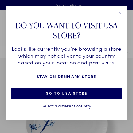
Royal Copenhagen tilbyder
Skip Navigation
Fri levering ved køb over 500 kr. og fri retur
Gratis gaveindpakning
2 års brudgaranti
Luk
Toolbar
Favorites
Cart
DO YOU WANT TO VISIT USA
Royal Copenhagen
STORE?
Sø
Looks like currently you're browsing a store
Breadcrumb Headlinesss
Hjem
STEL
Stel
Alfabet Kollektion
Alfabet Kollektion asiet, J,
which may not deliver to your country
based on your location and past visits.
STAY ON DENMARK STORE
GO TO USA STORE
Select a different country