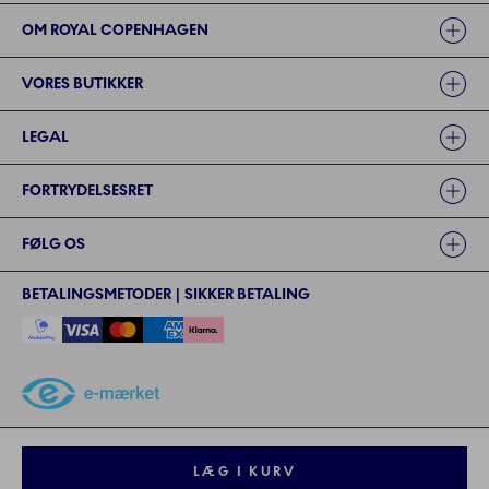
OM ROYAL COPENHAGEN
VORES BUTIKKER
LEGAL
FORTRYDELSESRET
FØLG OS
BETALINGSMETODER | SIKKER BETALING
©2024 ROYAL COPENHAGEN - - Fiskars Denmark (Vita) A/S
©2024 ROYAL COPENHAGEN - Fiskars Denmark (Vita) A/S - CVR: 26
LÆG I KURV
57 35 72