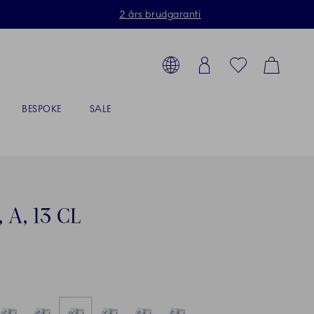
2 års brudgaranti
Toolbar
g produkter, stel, steldele...
Country selector overlay
Login
Favorites
Cart
BESPOKE
SALE
A, 13 CL