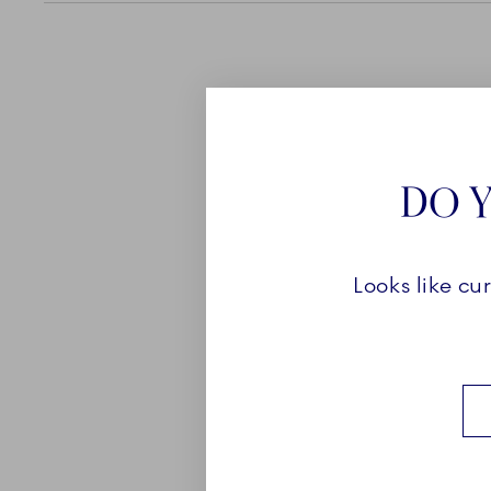
KOLLEKTI
DO Y
Alfabet Kollektion er en 
steldele, som er skabt til
Looks like cu
gaver. Hvert håndmalet bo
og både kopperne og de 
rammen om personlige hyg
bogstav, der passer til dig
Udforsk kollektionen