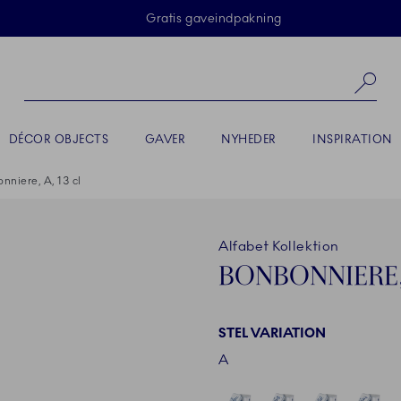
Skip Navigation
Gratis gaveindpakning
Sø
DÉCOR OBJECTS
GAVER
NYHEDER
INSPIRATION
nniere, A, 13 cl
Alfabet Kollektion
BONBONNIERE, 
STEL VARIATION
A