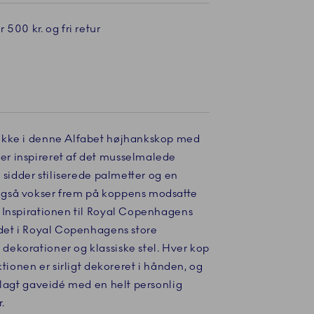
 500 kr. og fri retur
ikke i denne Alfabet højhankskop med
r inspireret af det musselmalede
 sidder stiliserede palmetter og en
gså vokser frem på koppens modsatte
 Inspirationen til Royal Copenhagens
ndet i Royal Copenhagens store
ekorationer og klassiske stel. Hver kop
ktionen er sirligt dekoreret i hånden, og
plagt gaveidé med en helt personlig
.