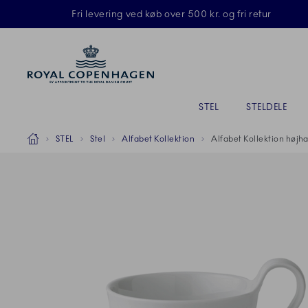
Royal Copenhagen tilbyder
Fri levering ved køb over 500 kr. og fri retur
Primary Navigation
STEL
STELDELE
Breadcrumb Headlinesss
Hjem
STEL
Stel
Alfabet Kollektion
Alfabet Kollektion højha