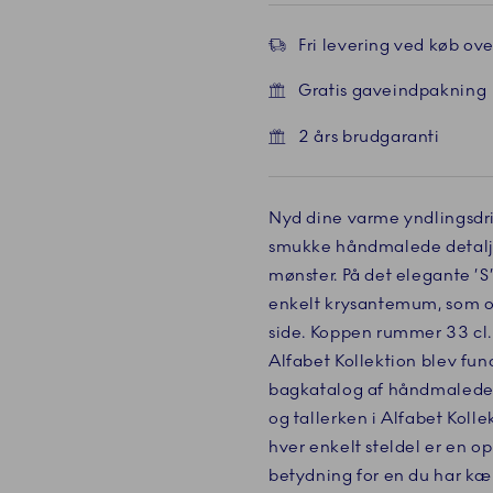
Fri levering ved køb over
Gratis gaveindpakning
2 års brudgaranti
Nyd dine varme yndlingsdr
smukke håndmalede detalje
mønster. På det elegante ’S’
enkelt krysantemum, som o
side. Koppen rummer 33 cl.
Alfabet Kollektion blev fu
bagkatalog af håndmalede d
og tallerken i Alfabet Kolle
hver enkelt steldel er en o
betydning for en du har kær