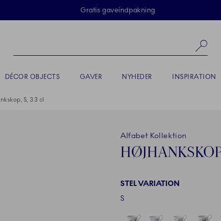
Skip Navigation
Gratis gaveindpakning
Sø
DÉCOR OBJECTS
GAVER
NYHEDER
INSPIRATION
nkskop, S, 33 cl
Alfabet Kollektion
HØJHANKSKOP, 
STEL VARIATION
S