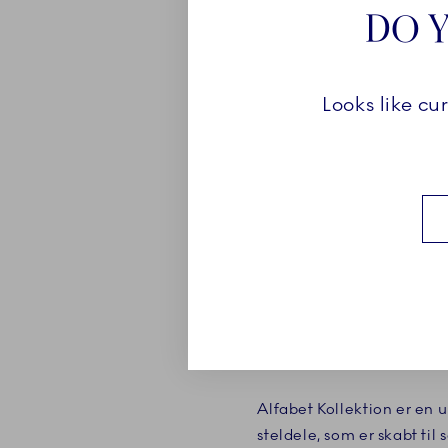
DO Y
Looks like cu
KOLLEKTI
Alfabet Kollektion er en 
steldele, som er skabt til