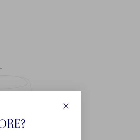
Luk
TORE?