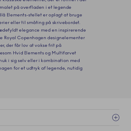
malet på overfladen i et legende
Blå Elements-stellet er oplagt at bruge
derier eller til småting på skrivebordet.
lædefyldt elegance med en inspirerende
ke Royal Copenhagen designelementer
 der får lov at vokse frit på
gesom Hvid Elements og Multifarvet
uk i sig selv eller i kombination med
agen for et udtryk af legende, nutidig