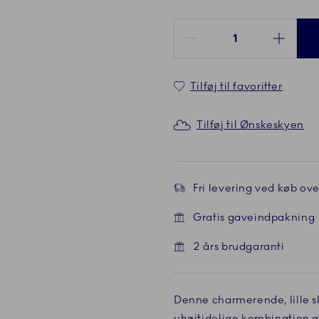
Antal mellem 1 og 100
Tilføj til favoritter
Tilføj til Ønskeskyen
Fri levering ved køb over
Gratis gaveindpakning
2 års brudgaranti
de
Denne charmerende, lille sk
uhøjtidelige kombination af