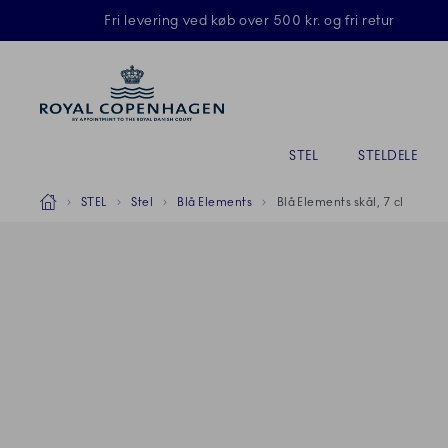
Royal Copenhagen tilbyder
Fri levering ved køb over 500 kr. og fri retur
Primary Navigation
STEL
STELDELE
Breadcrumb Headlinesss
Hjem
STEL
Stel
Blå Elements
Blå Elements skål, 7 cl