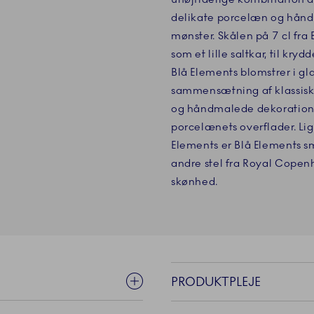
delikate porcelæn og hånd
mønster. Skålen på 7 cl fra 
som et lille saltkar, til kryd
Blå Elements blomstrer i g
sammensætning af klassis
og håndmalede dekorationer,
porcelænets overflader. Li
Elements er Blå Elements sm
andre stel fra Royal Copenh
skønhed.
PRODUKTPLEJE