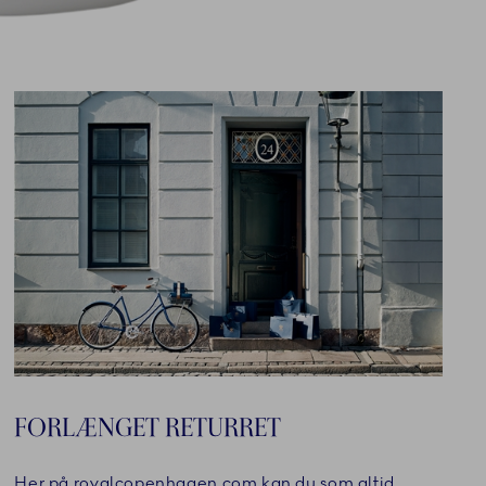
FORLÆNGET RETURRET
Her på royalcopenhagen.com kan du som altid