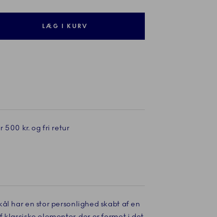
LÆG I KURV
 500 kr. og fri retur
ål har en stor personlighed skabt af en
 klassiske elementer, der er formet i det