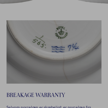
BREAKAGE WARRANTY
Selvom porcelæn er skrøbeligt, er porcelæn fra