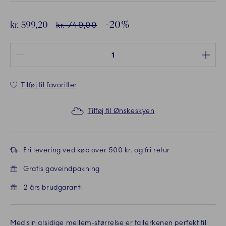
-20%
Rabatpris:
kr. 599,20
Vejl. pris
kr. 749,00
Antal mellem 1 og 100
Tilføj til favoritter
Tilføj til Ønskeskyen
Fri levering ved køb over 500 kr. og fri retur
Gratis gaveindpakning
2 års brudgaranti
Med sin alsidige mellem-størrelse er tallerkenen perfekt til