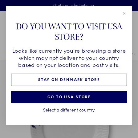
Royal Copenhagen tilbyder
Skip Navigation
Fri levering ved køb over 500 kr. og fri retur
Gratis gaveindpakning
2 års brudgaranti
Luk
Toolbar
Favorites
Cart
DO YOU WANT TO VISIT USA
Royal Copenhagen
STORE?
Sø
Looks like currently you're browsing a store
Breadcrumb Headlinesss
Hjem
STEL
Stel
Blå Mega Riflet
Blå Mega Riflet tallerken, deko
which may not deliver to your country
based on your location and past visits.
STAY ON DENMARK STORE
GO TO USA STORE
Select a different country