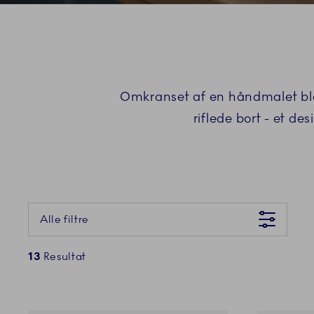
Omkranset af en håndmalet blå 
riflede bort - et d
Der gik desværre noget galt Prøv venligst igen senere
Alle filtre
13
Resultat