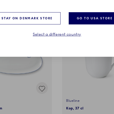
LÆG I KURV
LÆG I KURV
STAY ON DENMARK STORE
GO TO USA STORE
Select a different country
Blueline
cm
Kop, 37 cl