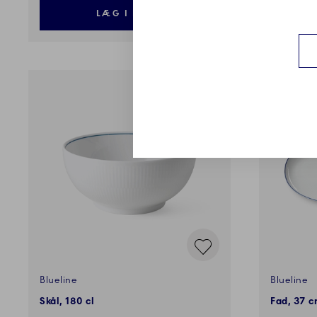
LÆG I KURV
Blueline
Blueline
Skål, 180 cl
Fad, 37 