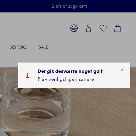
2 års brudgaranti
Toolbar
g produkter, stel, steldele...
Country selector overlay
Login
Favorites
Cart
BESPOKE
SALE
Der gik desværre noget galt
Prøv venligst igen senere