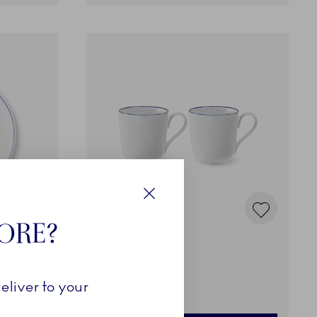
Luk
TORE?
Blueline
Kop, 28 cl, 2 stk.
eliver to your
519,00 kr.