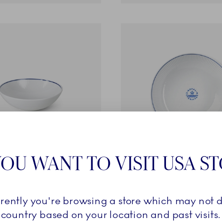
OU WANT TO VISIT USA S
Blueline
cm
Skål, 110 cl
rrently you're browsing a store which may not d
r.
499,00 kr.
country based on your location and past visits.