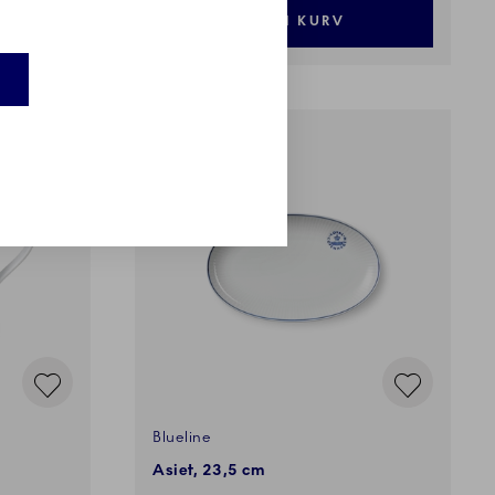
LÆG I KURV
Blueline
Asiet, 23,5 cm