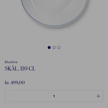
1
2
3
Blueline
SKÅL, 110 CL
kr. 499,00
Antal mellem 1 og 100