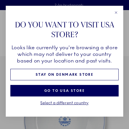
Royal Copenhagen tilbyder
Skip Navigation
Fri levering ved køb over 500 kr. og fri retur
Gratis gaveindpakning
2 års brudgaranti
Luk
Toolbar
Favorites
Cart
DO YOU WANT TO VISIT USA
Royal Copenhagen
STORE?
Sø
Looks like currently you're browsing a store
Breadcrumb Headlinesss
Hjem
STEL
Stel
Blueline
Blueline skål, 110 cl
which may not deliver to your country
based on your location and past visits.
STAY ON DENMARK STORE
GO TO USA STORE
Select a different country