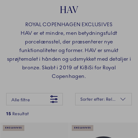
HAV
ROYAL COPENHAGEN EXCLUSIVES
HAV er et mindre, men betydningsfuldt
porcelænsstel, der præsenterer nye
funktionaliteter og former. HAV er smukt
sprøjtemalet i hånden og udsmykket med detaljer i
bronze. Skabt i 2019 af KiBiSi for Royal
Copenhagen.
Der gik desværre noget galt Prøv venligst igen senere
Sortering
Sorter efter: Relevans
Alle filtre
15
Resultat
EXCLUSIVES
EXCLUSIVES