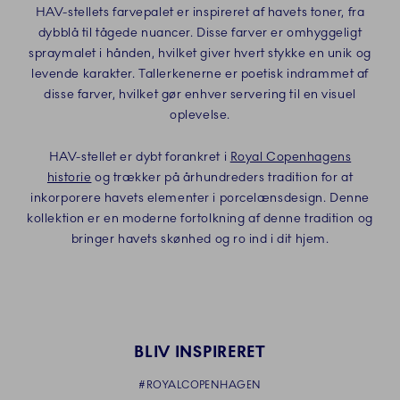
HAV-stellets farvepalet er inspireret af havets toner, fra
dybblå til tågede nuancer. Disse farver er omhyggeligt
spraymalet i hånden, hvilket giver hvert stykke en unik og
levende karakter. Tallerkenerne er poetisk indrammet af
disse farver, hvilket gør enhver servering til en visuel
oplevelse.
HAV-stellet er dybt forankret i
Royal Copenhagens
historie
og trækker på århundreders tradition for at
inkorporere havets elementer i porcelænsdesign. Denne
kollektion er en moderne fortolkning af denne tradition og
bringer havets skønhed og ro ind i dit hjem.
BLIV INSPIRERET
#ROYALCOPENHAGEN