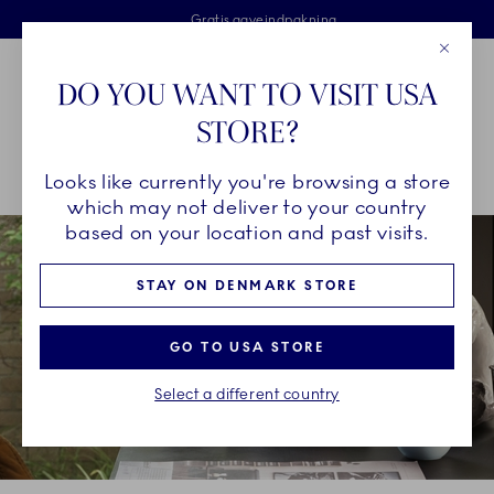
Royal Copenhagen tilbyder
Skip Navigation
Fri levering ved køb over 500 kr. og fri retur
Gratis gaveindpakning
2 års brudgaranti
Luk
Toolbar
Favorites
Cart
DO YOU WANT TO VISIT USA
Royal Copenhagen
STORE?
Sø
Looks like currently you're browsing a store
Breadcrumb Headlinesss
Hjem
STEL
Stel
HAV
which may not deliver to your country
based on your location and past visits.
STAY ON DENMARK STORE
GO TO USA STORE
Select a different country