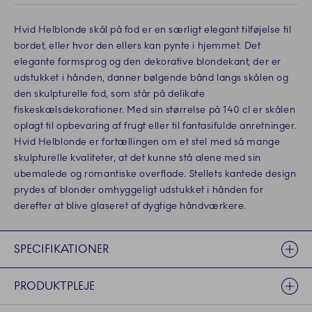
Hvid Helblonde skål på fod er en særligt elegant tilføjelse til
bordet, eller hvor den ellers kan pynte i hjemmet. Det
elegante formsprog og den dekorative blondekant, der er
udstukket i hånden, danner bølgende bånd langs skålen og
den skulpturelle fod, som står på delikate
fiskeskælsdekorationer. Med sin størrelse på 140 cl er skålen
oplagt til opbevaring af frugt eller til fantasifulde anretninger.
Hvid Helblonde er fortællingen om et stel med så mange
skulpturelle kvaliteter, at det kunne stå alene med sin
ubemalede og romantiske overflade. Stellets kantede design
prydes af blonder omhyggeligt udstukket i hånden for
derefter at blive glaseret af dygtige håndværkere.
SPECIFIKATIONER
PRODUKTPLEJE