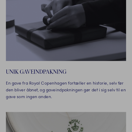
UNIK GAVEINDPAKNING
En gave fra Royal Copenhagen fortæller en historie, selv før
den bliver åbnet, og gaveindpakningen gør det i sig selv til en
gave som ingen anden.