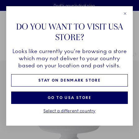
Royal Copenhagen tilbyder
Skip Navigation
Fri levering ved køb over 500 kr. og fri retur
Gratis gaveindpakning
2 års brudgaranti
Luk
Toolbar
Favorites
Cart
DO YOU WANT TO VISIT USA
Royal Copenhagen
STORE?
Sø
Looks like currently you're browsing a store
Breadcrumb Headlinesss
Hjem
STEL
Stel
Hvid Helblonde
Hvid Helblonde skål på fod, 14
which may not deliver to your country
based on your location and past visits.
STAY ON DENMARK STORE
GO TO USA STORE
Select a different country