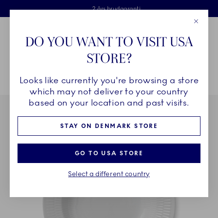
Royal Copenhagen tilbyder
Skip Navigation
Fri levering ved køb over 500 kr. og fri retur
Gratis gaveindpakning
2 års brudgaranti
Luk
Toolbar
Favorites
Cart
DO YOU WANT TO VISIT USA
Royal Copenhagen
STORE?
Sø
Looks like currently you're browsing a store
Breadcrumb Headlinesss
Hjem
STEL
Stel
Hvid Riflet
Hvid Riflet dyb tallerken, 21 cm
which may not deliver to your country
based on your location and past visits.
STAY ON DENMARK STORE
GO TO USA STORE
Select a different country