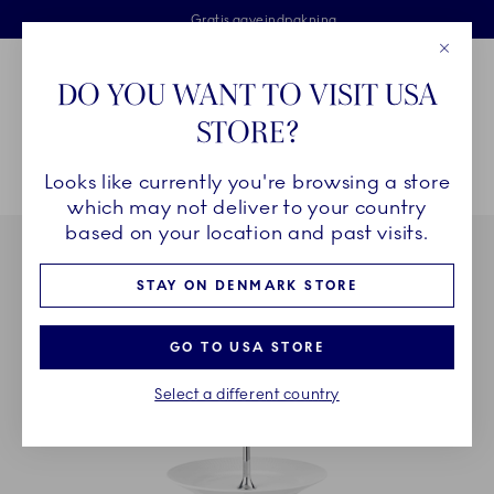
Royal Copenhagen tilbyder
Skip Navigation
Fri levering ved køb over 500 kr. og fri retur
Gratis gaveindpakning
2 års brudgaranti
Luk
Toolbar
Favorites
Cart
DO YOU WANT TO VISIT USA
Royal Copenhagen
STORE?
Sø
Looks like currently you're browsing a store
Breadcrumb Headlinesss
Hjem
STEL
Stel
Hvid Riflet
Hvid Riflet étagère, 5 lag
which may not deliver to your country
based on your location and past visits.
STAY ON DENMARK STORE
GO TO USA STORE
Select a different country