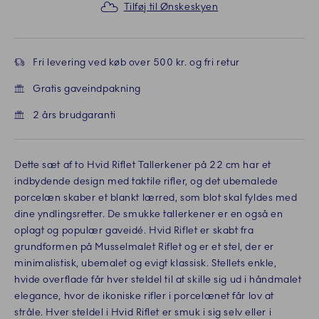
Tilføj til Ønskeskyen
Fri levering ved køb over 500 kr. og fri retur
Gratis gaveindpakning
2 års brudgaranti
Dette sæt af to Hvid Riflet Tallerkener på 22 cm har et
indbydende design med taktile rifler, og det ubemalede
porcelæn skaber et blankt lærred, som blot skal fyldes med
dine yndlingsretter. De smukke tallerkener er en også en
oplagt og populær gaveidé. Hvid Riflet er skabt fra
grundformen på Musselmalet Riflet og er et stel, der er
minimalistisk, ubemalet og evigt klassisk. Stellets enkle,
hvide overflade får hver steldel til at skille sig ud i håndmalet
elegance, hvor de ikoniske rifler i porcelænet får lov at
stråle. Hver steldel i Hvid Riflet er smuk i sig selv eller i