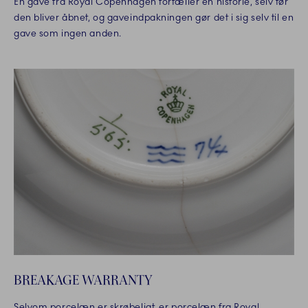
En gave fra Royal Copenhagen fortæller en historie, selv før
den bliver åbnet, og gaveindpakningen gør det i sig selv til en
gave som ingen anden.
BREAKAGE WARRANTY
Selvom porcelæn er skrøbeligt, er porcelæn fra Royal