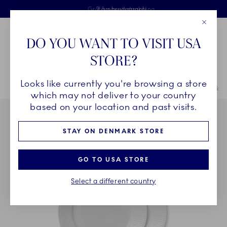
Royal Copenhagen tilbyder
Skip Navigation
Fri levering ved køb over 500 kr. og fri retur
Gratis gaveindpakning
2 års brudgaranti
Luk
Toolbar
Favorites
Cart
DO YOU WANT TO VISIT USA
Royal Copenhagen
STORE?
Sø
Looks like currently you're browsing a store
Breadcrumb Headlinesss
Hjem
STEL
Stel
Hvid Riflet
Hvid Riflet tallerken, 22 cm, 2 stk.
which may not deliver to your country
based on your location and past visits.
STAY ON DENMARK STORE
GO TO USA STORE
Select a different country