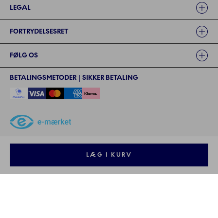
LEGAL
FORTRYDELSESRET
FØLG OS
BETALINGSMETODER | SIKKER BETALING
©2024 ROYAL COPENHAGEN - - Fiskars Denmark (Vita) A/S
©2024 ROYAL COPENHAGEN - Fiskars Denmark (Vita) A/S - CVR: 26
LÆG I KURV
57 35 72