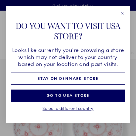
Royal Copenhagen tilbyder
Skip Navigation
Fri levering ved køb over 500 kr. og fri retur
Gratis gaveindpakning
2 års brudgaranti
Luk
Toolbar
Favorites
Cart
DO YOU WANT TO VISIT USA
Royal Copenhagen
STORE?
Sø
Looks like currently you're browsing a store
Breadcrumb Headlinesss
Hjem
STEL
Stel
Koral Musselmalet Halvblonde
Koral Musselmal
which may not deliver to your country
based on your location and past visits.
STAY ON DENMARK STORE
GO TO USA STORE
Select a different country