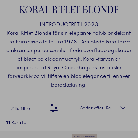
KORAL RIFLET BLONDE
INTRODUCERET I 2023
Koral Riflet Blonde får sin elegante halvblondekant
fra Prinsesse-stellet fra 1978. Den bløde koralfarve
omkranser porcelænets riflede overflade og skaber
et blødt og elegant udtryk. Koral-farven er
inspireret af Royal Copenhagens historiske
farvearkiv og vil tilføre en blød elegance til enhver
borddækning.
Der gik desværre noget galt Prøv venligst igen senere
Sortering
Sorter efter: Relevans
Alle filtre
11
Resultat
PERSONLIGGØR