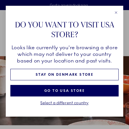
Royal Copenhagen tilbyder
Skip Navigation
Fri levering ved køb over 500 kr. og fri retur
Gratis gaveindpakning
2 års brudgaranti
Luk
Toolbar
Favorites
Cart
DO YOU WANT TO VISIT USA
Royal Copenhagen
STORE?
Sø
Looks like currently you're browsing a store
Breadcrumb Headlinesss
Hjem
STEL
Stel
Koral Riflet Blonde
which may not deliver to your country
based on your location and past visits.
STAY ON DENMARK STORE
GO TO USA STORE
Select a different country