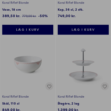
Koral Riflet Blonde
Koral Riflet Blonde
Vase, 18 cm
Kop, 36 cl, 2 stk.
Rabatpris:
389,50 kr.
-50%
749,00 kr.
Pris:
779,00 kr.
LÆG I KURV
LÆG I KURV
Koral Riflet Blonde
Koral Riflet Blonde
Skål, 110 cl
Étagère, 2 lag
849,00 kr.
1.399,00 kr.