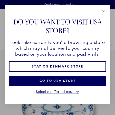
Royal Copenhagen tilbyder
Skip Navigation
Fri levering ved køb over 500 kr. og fri retur
Gratis gaveindpakning
2 års brudgaranti
Luk
Toolbar
Favorites
Cart
DO YOU WANT TO VISIT USA
Royal Copenhagen
STORE?
Sø
Looks like currently you're browsing a store
Breadcrumb Headlinesss
Hjem
STEL
Stel
Musselmalet Halvblonde
Musselmalet Halvblo
which may not deliver to your country
based on your location and past visits.
STAY ON DENMARK STORE
GO TO USA STORE
Select a different country