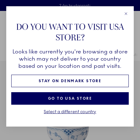
Royal Copenhagen tilbyder
Skip Navigation
Fri levering ved køb over 500 kr. og fri retur
Gratis gaveindpakning
2 års brudgaranti
Luk
Toolbar
Favorites
Cart
DO YOU WANT TO VISIT USA
Royal Copenhagen
STORE?
Sø
Looks like currently you're browsing a store
Breadcrumb Headlinesss
Hjem
STEL
Stel
Musselmalet Halvblonde
Musselmalet Halvblo
which may not deliver to your country
based on your location and past visits.
STAY ON DENMARK STORE
GO TO USA STORE
Select a different country