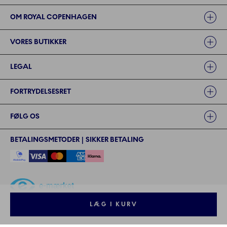
OM ROYAL COPENHAGEN
VORES BUTIKKER
LEGAL
FORTRYDELSESRET
FØLG OS
BETALINGSMETODER | SIKKER BETALING
LÆG I KURV
©2024 ROYAL COPENHAGEN - - Fiskars Denmark (Vita) A/S
©2024 ROYAL COPENHAGEN - Fiskars Denmark (Vita) A/S - CVR: 26
57 35 72