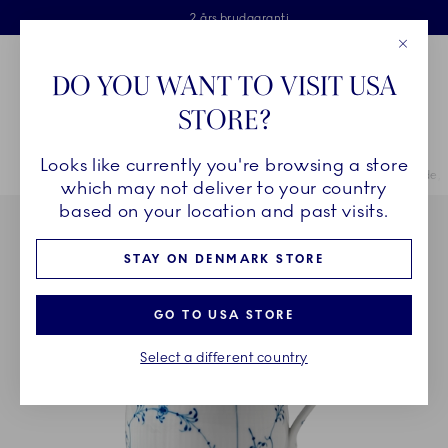
Royal Copenhagen tilbyder
Skip Navigation
Fri levering ved køb over 500 kr. og fri retur
Gratis gaveindpakning
2 års brudgaranti
Luk
Toolbar
Favorites
Cart
DO YOU WANT TO VISIT USA
Royal Copenhagen
STORE?
Sø
Looks like currently you're browsing a store
Breadcrumb Headlinesss
Hjem
STEL
Stel
Musselmalet Riflet
Musselmalet Riflet kande, 
which may not deliver to your country
based on your location and past visits.
STAY ON DENMARK STORE
GO TO USA STORE
Select a different country