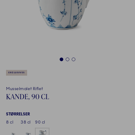
1
2
3
EXCLUSIVES
Musselmalet Riflet
KANDE, 90 CL
STØRRELSER
8 cl
38 cl
90 cl