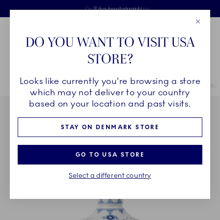
Royal Copenhagen tilbyder
Skip Navigation
Fri levering ved køb over 500 kr. og fri retur
Gratis gaveindpakning
2 års brudgaranti
Luk
Toolbar
Favorites
Cart
DO YOU WANT TO VISIT USA
Royal Copenhagen
STORE?
Sø
Looks like currently you're browsing a store
Breadcrumb Headlinesss
Hjem
STEL
Stel
Musselmalet Riflet
Musselmalet Riflet lysesta
which may not deliver to your country
based on your location and past visits.
STAY ON DENMARK STORE
GO TO USA STORE
Select a different country