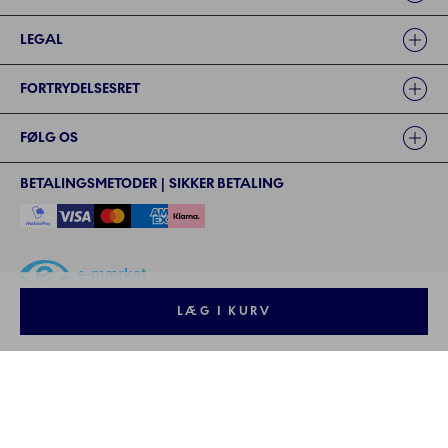
LEGAL
FORTRYDELSESRET
FØLG OS
BETALINGSMETODER | SIKKER BETALING
LÆG I KURV
©2024 ROYAL COPENHAGEN - - Fiskars Denmark (Vita) A/S
©2024 ROYAL COPENHAGEN - Fiskars Denmark (Vita) A/S - CVR: 26
57 35 72