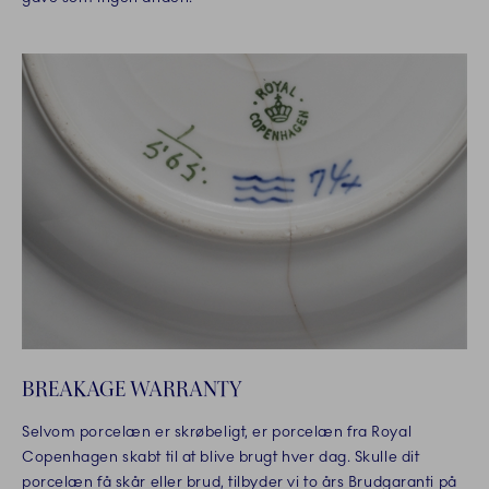
BREAKAGE WARRANTY
Selvom porcelæn er skrøbeligt, er porcelæn fra Royal
Copenhagen skabt til at blive brugt hver dag. Skulle dit
porcelæn få skår eller brud, tilbyder vi to års Brudgaranti på