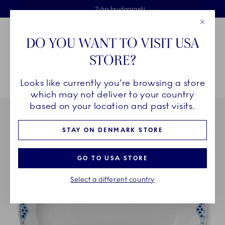
Royal Copenhagen tilbyder
Skip Navigation
Fri levering ved køb over 500 kr. og fri retur
Gratis gaveindpakning
2 års brudgaranti
Luk
Toolbar
Favorites
Cart
DO YOU WANT TO VISIT USA
Royal Copenhagen
STORE?
Sø
Looks like currently you're browsing a store
Breadcrumb Headlinesss
Hjem
STEL
Stel
Prinsesse
Prinsesse fad, 36,5 cm
which may not deliver to your country
based on your location and past visits.
STAY ON DENMARK STORE
GO TO USA STORE
Select a different country