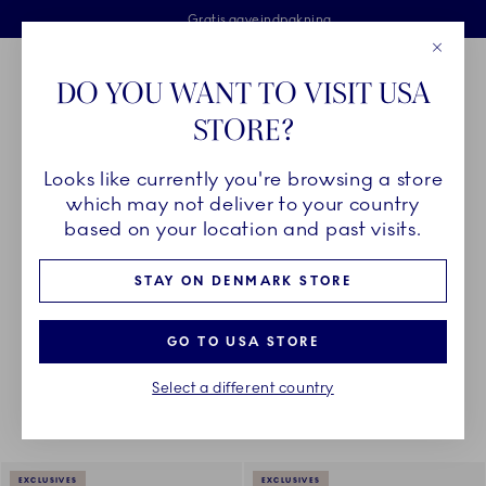
Royal Copenhagen tilbyder
Skip Navigation
Fri levering ved køb over 500 kr. og fri retur
Gratis gaveindpakning
2 års brudgaranti
Luk
Toolbar
Favorites
Cart
DO YOU WANT TO VISIT USA
Royal Copenhagen
STORE?
Sø
Looks like currently you're browsing a store
Breadcrumb Headlinesss
Hjem
STEL
Royal Copenhagen Exclusives Stel
Aurora
which may not deliver to your country
based on your location and past visits.
AURORA
STAY ON DENMARK STORE
GO TO USA STORE
Der gik desværre noget galt Prøv venligst igen senere
Sortering
Sorter efter: Relevans
Alle filtre
Select a different country
3
Resultat
EXCLUSIVES
EXCLUSIVES