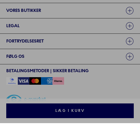
VORES BUTIKKER
LEGAL
FORTRYDELSESRET
FØLG OS
BETALINGSMETODER | SIKKER BETALING
LÆG I KURV
©2024 ROYAL COPENHAGEN - - Fiskars Denmark (Vita) A/S
©2024 ROYAL COPENHAGEN - Fiskars Denmark (Vita) A/S - CVR: 26
57 35 72