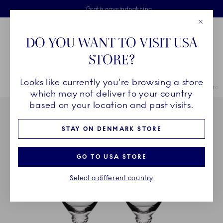
Royal Copenhagen tilbyder
Skip Navigation
Fri levering ved køb over 500 kr. og fri retur
Gratis gaveindpakning
2 års brudgaranti
Luk
Toolbar
Favorites
Cart
DO YOU WANT TO VISIT USA
Royal Copenhagen
STORE?
Sø
Looks like currently you're browsing a store
Breadcrumb Headlinesss
Hjem
STEL
Royal Copenhagen Exclusives Stel
Aurora
Aurora vi
which may not deliver to your country
based on your location and past visits.
STAY ON DENMARK STORE
GO TO USA STORE
Select a different country