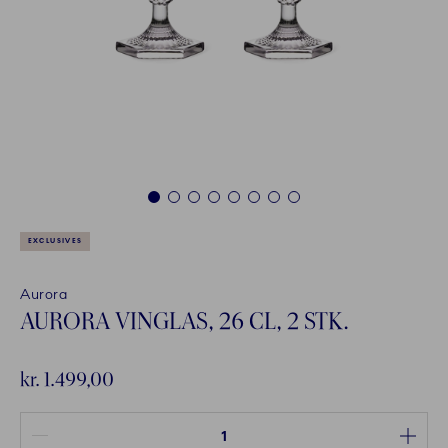
1
2
3
4
5
6
7
8
EXCLUSIVES
Aurora
AURORA VINGLAS, 26 CL, 2 STK.
kr. 1.499,00
Antal mellem 1 og 100