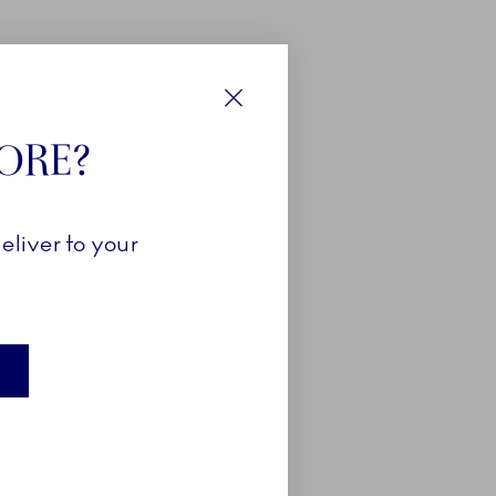
Luk
TORE?
eliver to your