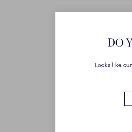
KOLLEKTI
DO Y
Purpur-farven dateres tilb
den tyske alkymist A. Cas
Looks like cu
glødende og intense farv
Müller grundlagde den K
Porcelainsfabrik i 1775, 
på den sjældne farve i sin
Royal Copenhagen reintro
formel til den overglasu
Purpur Musselmalet Halv
Se kollektionen