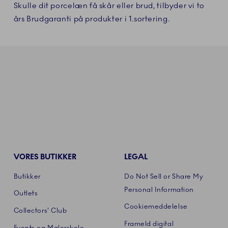
Skulle dit porcelæn få skår eller brud, tilbyder vi to
års Brudgaranti på produkter i 1.sortering.
VORES BUTIKKER
LEGAL
Butikker
Do Not Sell or Share My
Personal Information
Outlets
Cookiemeddelelse
Collectors' Club
Frameld digital
Events og Malerskole