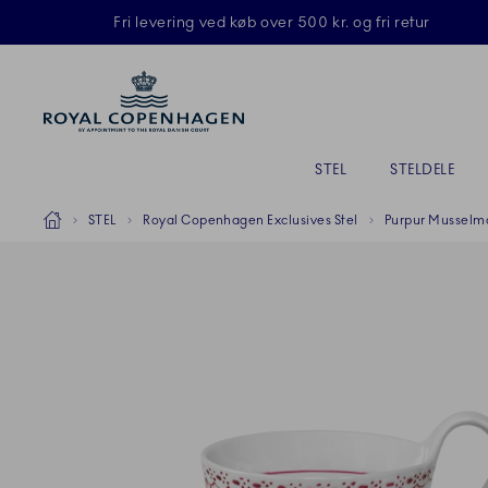
Royal Copenhagen tilbyder
Fri levering ved køb over 500 kr. og fri retur
Primary Navigation
STEL
STELDELE
Breadcrumb Headlinesss
Hjem
STEL
Royal Copenhagen Exclusives Stel
Purpur Musselm