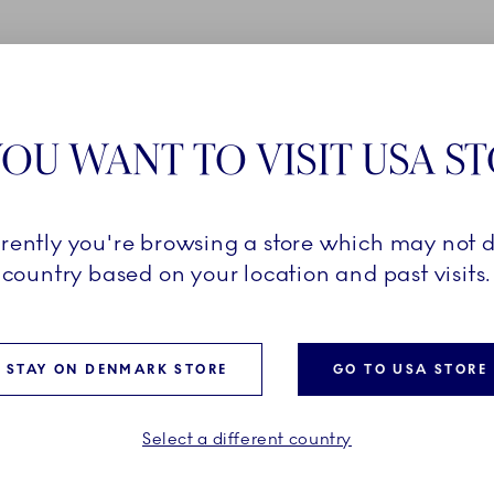
ONEN
OU WANT TO VISIT USA S
age til 1600-tallet, hvor
sius udviklede den
rrently you're browsing a store which may not d
e. Da Frantz Heinrich
ongelige Danske
country based on your location and past visits.
havde han gemt opskriften
 notesbog. I senere år har
duceret den historiske
STAY ON DENMARK STORE
GO TO USA STORE
r-bemalede dekoration på
blonde.
Select a different country