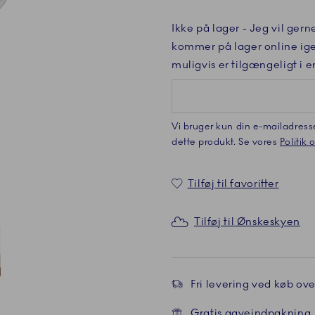
Ikke på lager
- Jeg vil gern
kommer på lager online ige
muligvis er tilgængeligt i e
Vi bruger kun din e-mailadress
dette produkt. Se vores
Politik
Tilføj til favoritter
Tilføj til Ønskeskyen
Fri levering ved køb over
ærende
 4
Gratis gaveindpakning