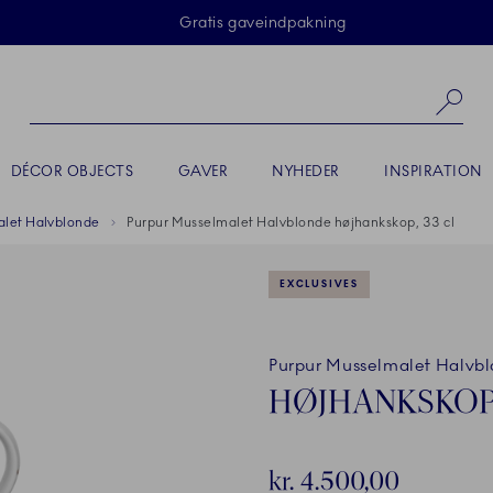
Skip Navigation
Gratis gaveindpakning
Sø
DÉCOR OBJECTS
GAVER
NYHEDER
INSPIRATION
alet Halvblonde
Purpur Musselmalet Halvblonde højhankskop, 33 cl
EXCLUSIVES
Purpur Musselmalet Halvb
HØJHANKSKOP,
kr. 4.500,00