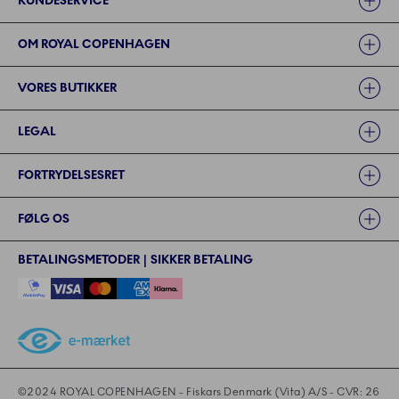
KUNDESERVICE
OM ROYAL COPENHAGEN
VORES BUTIKKER
LEGAL
FORTRYDELSESRET
FØLG OS
BETALINGSMETODER | SIKKER BETALING
©2024 ROYAL COPENHAGEN - - Fiskars Denmark (Vita) A/S
©2024 ROYAL COPENHAGEN - Fiskars Denmark (Vita) A/S - CVR: 26