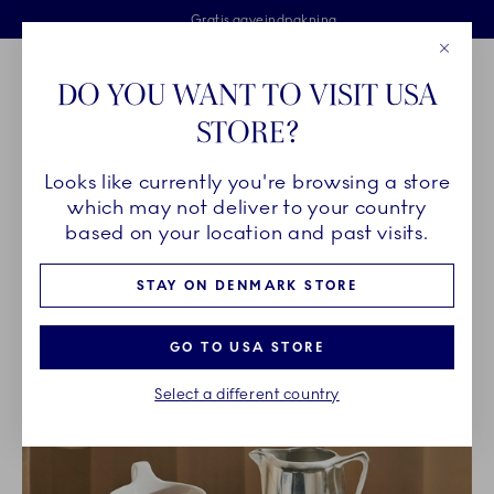
Royal Copenhagen tilbyder
Skip Navigation
Fri levering ved køb over 500 kr. og fri retur
Gratis gaveindpakning
2 års brudgaranti
Luk
Toolbar
Favorites
Cart
DO YOU WANT TO VISIT USA
Royal Copenhagen
STORE?
Sø
Looks like currently you're browsing a store
Breadcrumb Headlinesss
Hjem
STELDELE
which may not deliver to your country
based on your location and past visits.
STELDELE
STAY ON DENMARK STORE
GO TO USA STORE
Select a different country