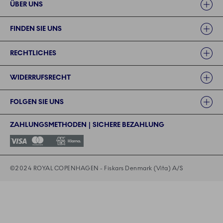
ÜBER UNS
FINDEN SIE UNS
RECHTLICHES
WIDERRUFSRECHT
FOLGEN SIE UNS
ZAHLUNGSMETHODEN | SICHERE BEZAHLUNG
©2024 ROYAL COPENHAGEN - Fiskars Denmark (Vita) A/S
©2024 ROYAL COPENHAGEN - Fiskars Denmark (Vita) A/S