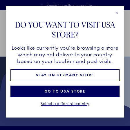
Royal Copenhagen offer
Sprunglinks
Kostenlose Lieferung für Bestellungen über 125 €
Kostenlose Geschenkverpackung
Zweijährige Bruchgarantie
Close
Toolbar
Favorites
Cart
DO YOU WANT TO VISIT USA
Main Navigation
STORE?
P
Looks like currently you're browsing a store
Breadcrumb Headlinesss
Startseite
Collectors' Club
AGB's für den Collectors' Club
which may not deliver to your country
based on your location and past visits.
STAY ON GERMANY STORE
GO TO USA STORE
Select a different country