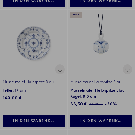
IN DEN WARENKORB LEGEN
IN DEN WARENKORB LE
SALE
Musselmalet Halbspitze Blau
Musselmalet Halbspitze Blau
Teller, 17 cm
Musselmalet Halbspitze Blau
Kugel, 9,5 cm
149,00 €
Reduzierter Preis:
66,50 €
-30%
Normaler Preis:
95,00 €
IN DEN WARENKORB LEGEN
IN DEN WARENKORB LE