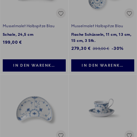
Musselmalet Halbspitze Blau
Musselmalet Halbspitze Blau
Schale, 24,5 cm
Flache Schüsseln, 11 cm, 13 cm,
15 cm, 3 Stk.
199,00 €
Reduzierter Preis:
279,30 €
-30%
Normaler Preis:
399,00 €
IN DEN WARENKORB LEGEN
IN DEN WARENKORB LE