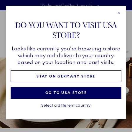
Royal Copenhagen offer
Sprunglinks
Kostenlose Lieferung für Bestellungen über 125 €
Kostenlose Geschenkverpackung
Zweijährige Bruchgarantie
Close
Toolbar
Favorites
Cart
DO YOU WANT TO VISIT USA
Main Navigation
STORE?
P
Looks like currently you're browsing a store
Breadcrumb Headlinesss
Startseite
KOLLEKTIONEN
Kollektionen
Musselmalet Halbspitze Blau
which may not deliver to your country
based on your location and past visits.
STAY ON GERMANY STORE
GO TO USA STORE
Select a different country