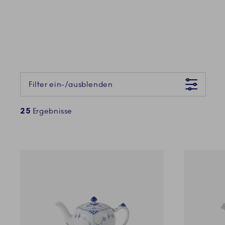
Da ist etwas schiefgelaufen Bitte versuchen Sie es später ern
Filter ein-/ausblenden
25
Ergebnisse