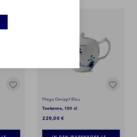
Mega Gerippt Blau
Teekanne, 100 cl
229,00 €