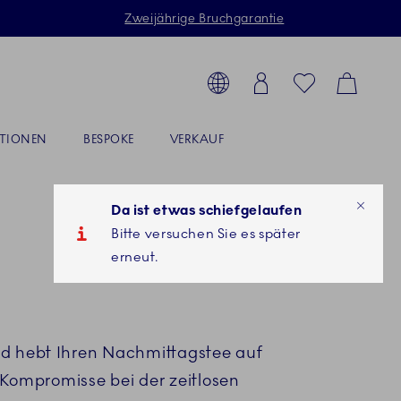
Zweijährige Bruchgarantie
Toolbar
odukte, Kollektionen suchen...
Country selector overlay
Login
Favorites
Cart
ATIONEN
BESPOKE
VERKAUF
Da ist etwas schiefgelaufen
Bitte versuchen Sie es später
erneut.
nd hebt Ihren Nachmittagstee auf
Kompromisse bei der zeitlosen