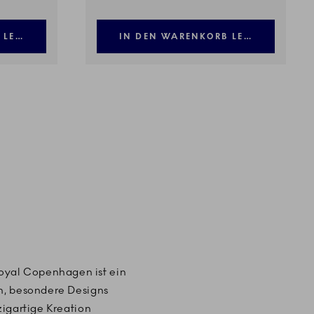
 LEGEN
IN DEN WARENKORB LEGEN
oyal Copenhagen ist ein
en, besondere Designs
zigartige Kreation