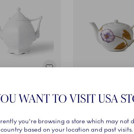
ippt Vollspitze
Flora
 100 cl
Teekanne, Morning Glory, 1
OU WANT TO VISIT USA S
€
189,00 €
DEN WARENKORB LEGEN
IN DEN WARENKORB
rrently you're browsing a store which may not d
country based on your location and past visits.