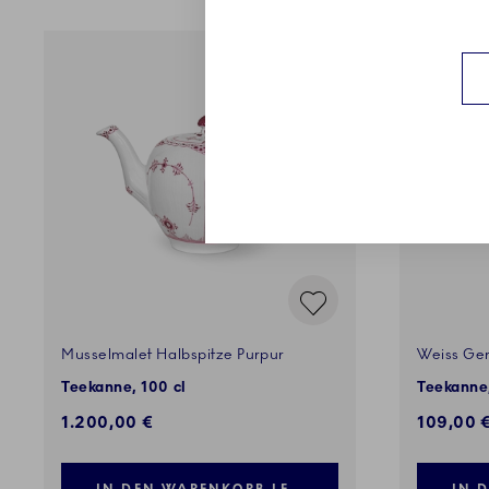
Musselmalet Halbspitze Purpur
Weiss Ger
Teekanne, 100 cl
Teekanne,
1.200,00 €
109,00 