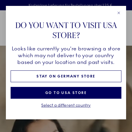
Royal Copenhagen offer
Sprunglinks
Kostenlose Lieferung für Bestellungen über 125 €
Kostenlose Geschenkverpackung
Zweijährige Bruchgarantie
Close
Toolbar
Favorites
Cart
DO YOU WANT TO VISIT USA
Main Navigation
STORE?
P
Looks like currently you're browsing a store
which may not deliver to your country
based on your location and past visits.
STAY ON GERMANY STORE
GO TO USA STORE
Select a different country