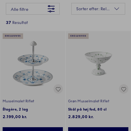
Der gik desværre noget galt Prøv venligst igen senere
Sortering
Sorter efter: Relevans
Alle filtre
37
Resultat
EXCLUSIVES
EXCLUSIVES
Musselmalet Riflet
Grøn Musselmalet Riflet
Étagère, 2 lag
Skål på høj fod, 80 cl
2.199,00 kr.
2.829,00 kr.