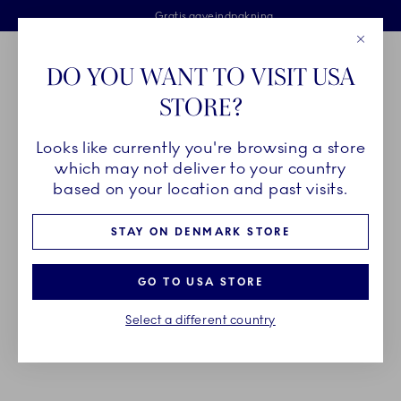
Royal Copenhagen tilbyder
Skip Navigation
Fri levering ved køb over 500 kr. og fri retur
Gratis gaveindpakning
2 års brudgaranti
Luk
Toolbar
Favorites
Cart
DO YOU WANT TO VISIT USA
Royal Copenhagen
STORE?
Sø
Looks like currently you're browsing a store
Breadcrumb Headlinesss
Hjem
GAVER
Gaveguide
Gaver op til 5000,-
which may not deliver to your country
based on your location and past visits.
GAVER OP TIL 5000KR
STAY ON DENMARK STORE
Fejr en af livets helt store milepæle med en gave,
GO TO USA STORE
man kan samles om gennem generationer – et
Select a different country
unikt stykke porcelæn der vil blive til et elsket
arvestykke fuld af minder og traditioner.