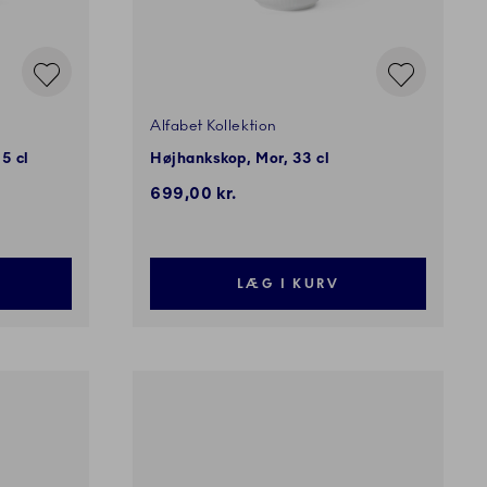
Alfabet Kollektion
5 cl
Højhankskop, Mor, 33 cl
699,00 kr.
LÆG I KURV