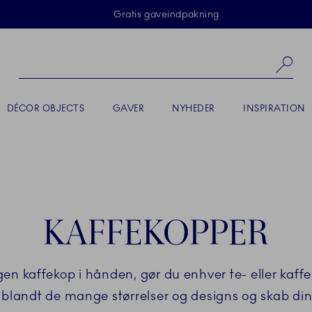
Skip Navigation
Gratis gaveindpakning
Sø
DÉCOR OBJECTS
GAVER
NYHEDER
INSPIRATION
KAFFEKOPPER
 kaffekop i hånden, gør du enhver te- eller kaffest
r blandt de mange størrelser og designs og skab di