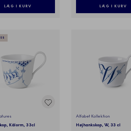
LÆG I KURV
LÆG I KURV
VES
atures
Alfabet Kollektion
kop, Kålorm, 33cl
Højhankskop, W, 33 cl