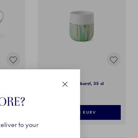
Riflet Contrast
Marble krus, Limeburst, 35 cl
Luk
269,00 kr.
TORE?
LÆG I KURV
eliver to your