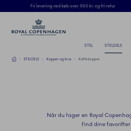
Royal Copenhagen tilbyder
Fri levering ved køb over 500 kr. og fri retur
AKTIV
Primary Navigation
STEL
STELDELE
Breadcrumb Headlinesss
Hjem
STELDELE
Kopper og krus
Kaffekopper
Når du tager en Royal Copenhagen
Find dine favoritte