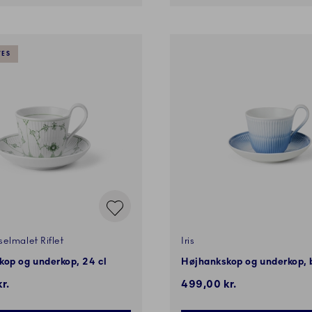
VES
elmalet Riflet
Iris
op og underkop, 24 cl
Højhankskop og underkop, b
r.
499,00 kr.