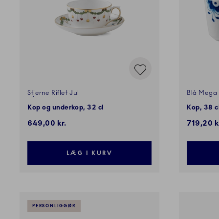
Stjerne Riflet Jul
Blå Mega 
Kop og underkop, 32 cl
Kop, 38 cl
Rabatpri
649,00 kr.
719,20 k
LÆG I KURV
PERSONLIGGØR