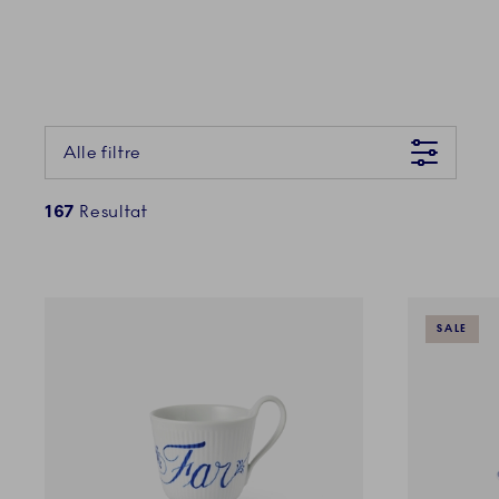
Der gik desværre noget galt Prøv venligst igen senere
Alle filtre
167
Resultat
SALE