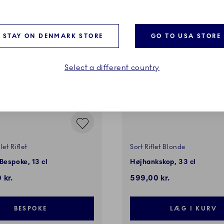
IGGØR
STAY ON DENMARK STORE
GO TO USA STORE
Select a different country
et Riflet
Sort Riflet Blonde
Bespoke, 13 cl
Højhankskop, 33 cl
 kr.
599,00 kr.
BESPOKE
LÆG I KURV