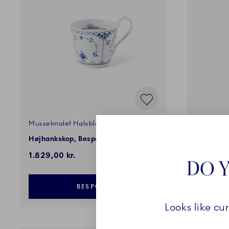
Musselmalet Halvblonde
Riflet Con
Højhankskop, Bespoke, 33 cl
Marble kr
1.829,00 kr.
269,00 k
DO Y
BESPOKE
Looks like cu