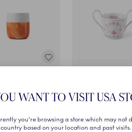
trast
Koral Musselmalet Riflet
us, Warm Ochre, 35 cl
Babykop, Bespoke, 13 cl
r.
1.299,00 kr.
OU WANT TO VISIT USA S
LÆG I KURV
BESPOKE
rrently you're browsing a store which may not d
country based on your location and past visits.