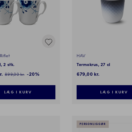
Riflet
HAV
, 2 stk.
Termokrus, 27 cl
s:
r.
-20%
679,00 kr.
Pris:
899,00 kr.
LÆG I KURV
LÆG I KURV
PERSONLIGGØR