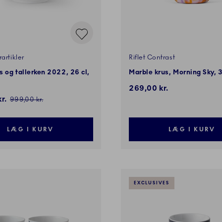
artikler
Riflet Contrast
 og tallerken 2022, 26 cl,
Marble krus, Morning Sky, 3
269,00 kr.
s:
r.
Pris:
999,00 kr.
LÆG I KURV
LÆG I KURV
EXCLUSIVES