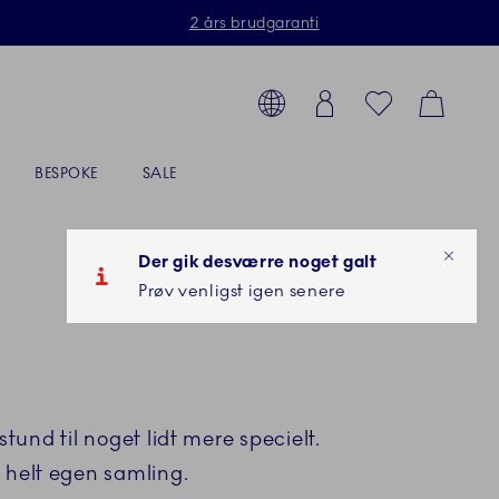
2 års brudgaranti
Toolbar
g produkter, stel, steldele...
Country selector overlay
Login
Favorites
Cart
BESPOKE
SALE
Der gik desværre noget galt
Prøv venligst igen senere
und til noget lidt mere specielt.
n helt egen samling.