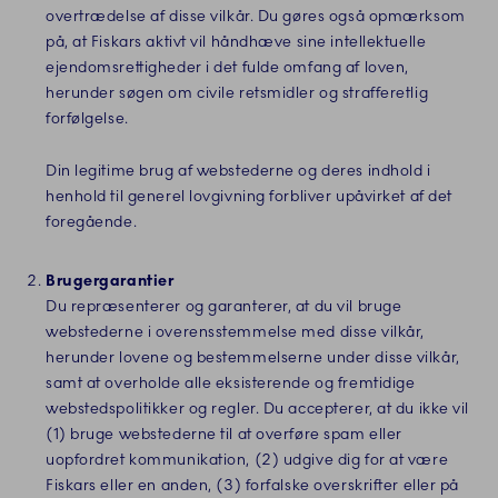
overtrædelse af disse vilkår. Du gøres også opmærksom
på, at Fiskars aktivt vil håndhæve sine intellektuelle
ejendomsrettigheder i det fulde omfang af loven,
herunder søgen om civile retsmidler og strafferetlig
forfølgelse.
Din legitime brug af webstederne og deres indhold i
henhold til generel lovgivning forbliver upåvirket af det
foregående.
Brugergarantier
Du repræsenterer og garanterer, at du vil bruge
webstederne i overensstemmelse med disse vilkår,
herunder lovene og bestemmelserne under disse vilkår,
samt at overholde alle eksisterende og fremtidige
webstedspolitikker og regler. Du accepterer, at du ikke vil
(1) bruge webstederne til at overføre spam eller
uopfordret kommunikation, (2) udgive dig for at være
Fiskars eller en anden, (3) forfalske overskrifter eller på