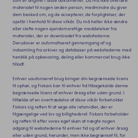
som er angivet i disse dokumenter. Du må ikke overføre
materialet til nogen anden person, medmindre du giver
dem besked om, og de accepterer, de forpligtelser, der
opstår i henhold til disse vilkår. Du må heller ikke ændre
eller slette nogen ejendomsretlige meddelelser fra
materialer, der er downloadet fra webstederne.
Derudover er automatiseret gennemgang af og
indsamling fra arkiver og databaser på webstederne med
henblik på opbevaring, deling eller kommerciel brug ikke
tilladt.
Enhver uautoriseret brug bringer din begrænsede licens
til ophør, og Fiskars kan til enhver tid tilbagekalde denne
begrænsede licens af enhver årsag eller uden grund. I
tilfælde af en overtrædelse af disse vilkår forbeholder
Fiskars sig retten til at søge alle retsmidler, der er
tilgængelige ved lov og billighedsret. Fiskars forbeholder
sig retten til efter vores eget skøn at nægte nogen
adgang til webstederne til enhver tid og af enhver årsag
eller uden grund, herunder, men ikke begrænset til, for