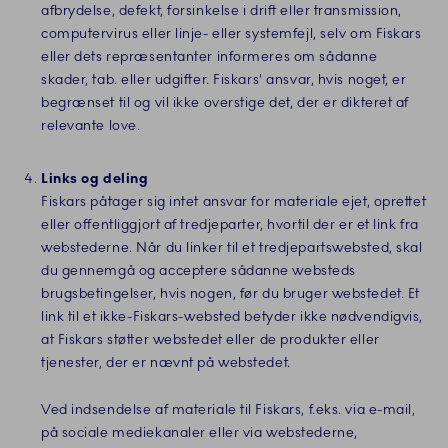
afbrydelse, defekt, forsinkelse i drift eller transmission,
computervirus eller linje- eller systemfejl, selv om Fiskars
eller dets repræsentanter informeres om sådanne
skader, tab. eller udgifter. Fiskars' ansvar, hvis noget, er
begrænset til og vil ikke overstige det, der er dikteret af
relevante love.
Links og deling
Fiskars påtager sig intet ansvar for materiale ejet, oprettet
eller offentliggjort af tredjeparter, hvortil der er et link fra
webstederne. Når du linker til et tredjepartswebsted, skal
du gennemgå og acceptere sådanne websteds
brugsbetingelser, hvis nogen, før du bruger webstedet. Et
link til et ikke-Fiskars-websted betyder ikke nødvendigvis,
at Fiskars støtter webstedet eller de produkter eller
tjenester, der er nævnt på webstedet.
Ved indsendelse af materiale til Fiskars, f.eks. via e-mail,
på sociale mediekanaler eller via webstederne,