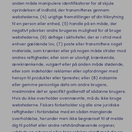
anden måde manipulere identifikatorer for at skjule
oprindelsen af indhold, der transmitteres gennem
webstederne, (4) urigtige fremstillinger af din tilknytning
til en person eller enhed, (5) handle på en måde, der
negativt påvirker andre brugeres mulighed for at bruge
webstederne, (6) deltage i aktiviteter, der er i strid med
enhver gældende lov, (7) poste eller transmittere noget
materiale, som krænker eller på nogen måde strider mod
andres rettigheder, eller som er ulovligt, krænkende,
ærekrænkende, vulgært eller på anden måde stødende,
eller som indeholder reklamer eller opfordringer med
hensyn til produkter eller tjenester, eller (8) indsamle
eller gemme personlige data om andre brugere,
medmindre det er specifikt godkendt af sådanne brugere.
Hvis du ikke overholder ovennævnte, må du ikke bruge
webstederne. Fiskars forbeholder sig alle sine juridiske
rettigheder i forbindelse med en sådan manglende
overholdelse, herunder men ikke begrænset til at melde
dig til politiet eller andre retshåndhævende organer,