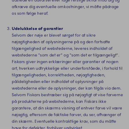
udstede en advarsel eller tage retslige skridt mod dig og
afkræve dig eventuelle omkostninger, vi måtte pådrage
os som følge heraf.
Udelukkelse af garantier
Selvom der nøje er blevet sørget for at sikre
nøjagtigheden af oplysningerne på og den fortsatte
tilgængelighed af webstederne, leveres indholdet af
webstederne "som det er" og "som det er tilgængeligt".
Fiskars giver ingen erklæringer eller garantier af nogen
art, hverken udtrykkelige eller underforståede, i forhold til
tilgængeligheden, korrektheden, nøjagtigheden,
pålideligheden eller indholdet af oplysninger på
webstederne eller de oplysninger, der kan tilgås via dem.
Selvom Fiskars bestræber sig på nøjagtigt at vise farverne
på produkterne på webstederne, kan Fiskars ikke
garantere, at din skærms visning af enhver farve vil være
nøjagtig, eftersom de faktiske farver, du ser, afhænger af
din skærm. Eventuelle kontraktlige krav, som du måtte
have for defekter, forbliver upåvirket.