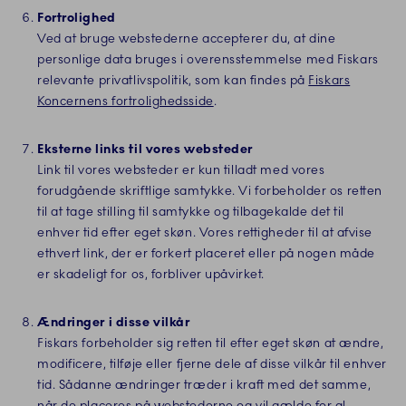
Fortrolighed
Ved at bruge webstederne accepterer du, at dine
personlige data bruges i overensstemmelse med Fiskars
relevante privatlivspolitik, som kan findes på
Fiskars
Koncernens fortrolighedsside
.
Eksterne links til vores websteder
Link til vores websteder er kun tilladt med vores
forudgående skriftlige samtykke. Vi forbeholder os retten
til at tage stilling til samtykke og tilbagekalde det til
enhver tid efter eget skøn. Vores rettigheder til at afvise
ethvert link, der er forkert placeret eller på nogen måde
er skadeligt for os, forbliver upåvirket.
Ændringer i disse vilkår
Fiskars forbeholder sig retten til efter eget skøn at ændre,
modificere, tilføje eller fjerne dele af disse vilkår til enhver
tid. Sådanne ændringer træder i kraft med det samme,
når de placeres på webstederne og vil gælde for al