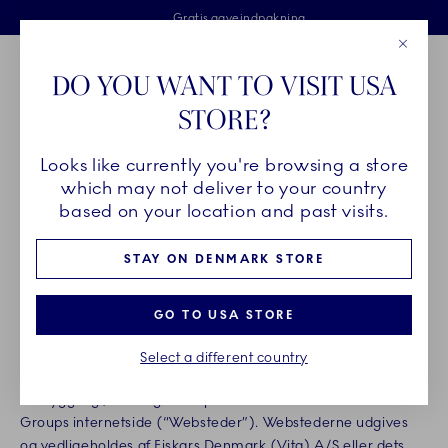
Royal Copenhagen tilbyder
Skip Navigation
Fri levering ved køb over 500 kr. og fri retur
Gratis gaveindpakning
2 års brudgaranti
Luk
Toolbar
Favorites
Cart
DO YOU WANT TO VISIT USA
Royal Copenhagen
STORE?
Sø
Looks like currently you're browsing a store
Breadcrumb Headlinesss
Hjem
Legal
Brugsbetingelser og rettigheder
which may not deliver to your country
BRUGSBETINGELSER OG
based on your location and past visits.
RETTIGHEDER
STAY ON DENMARK STORE
Ikrafttrædelsesdato: 31. maj, 2022
GO TO USA STORE
Tak fordi du viser interesse for vores mærker og produkter.
Select a different country
Læs venligst disse vilkår og brugsbetingelser (“Vilkår”)
omhyggeligt, før du går ind på en hvilken som helst Fiskars
Groups internetside (“Websteder”). Webstederne udgives
og vedligeholdes af Fiskars Denmark (Vita) A/S eller dets