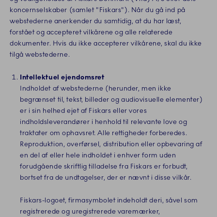
koncernselskaber (samlet "Fiskars"). Når du gå ind på
webstederne anerkender du samtidig, at du har læst,
forstået og accepteret vilkårene og alle relaterede
dokumenter. Hvis du ikke accepterer vilkårene, skal du ikke
tilgå webstederne.
Intellektuel ejendomsret
Indholdet af webstederne (herunder, men ikke
begrænset til, tekst, billeder og audiovisuelle elementer)
er i sin helhed ejet af Fiskars eller vores
indholdsleverandører i henhold til relevante love og
traktater om ophavsret. Alle rettigheder forberedes.
Reproduktion, overførsel, distribution eller opbevaring af
en del af eller hele indholdet i enhver form uden
forudgående skriftlig tilladelse fra Fiskars er forbudt,
bortset fra de undtagelser, der er nævnt i disse vilkår.
Fiskars-logoet, firmasymbolet indeholdt deri, såvel som
registrerede og uregistrerede varemærker,