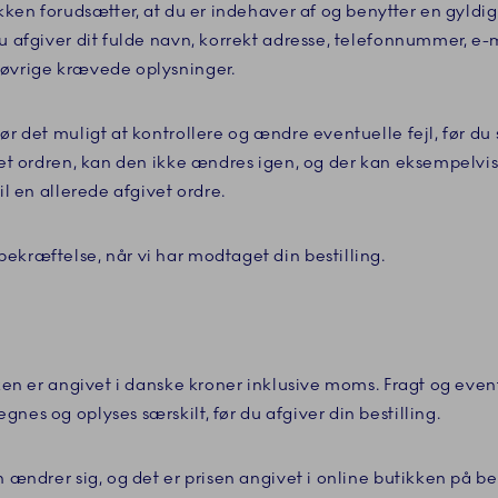
ikken forudsætter, at du er indehaver af og benytter en gyldi
du afgiver dit fulde navn, korrekt adresse, telefonnummer, e-
 øvrige krævede oplysninger.
ør det muligt at kontrollere og ændre eventuelle fejl, før du s
vet ordren, kan den ikke ændres igen, og der kan eksempelvis 
til en allerede afgivet ordre.
ekræftelse, når vi har modtaget din bestilling.
kken er angivet i danske kroner inklusive moms. Fragt og even
nes og oplyses særskilt, før du afgiver din bestilling.
n ændrer sig, og det er prisen angivet i online butikken på bes