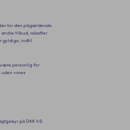
ælder for den pågældende
andre tilbud, rabatter
gyldige, indtil
 være personlig for
s uden vores
fragtgebyr på DKK 49.