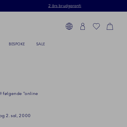
2 års brudgaranti
Toolbar
g produkter, stel, steldele...
Country selector overlay
Login
Favorites
Cart
BESPOKE
SALE
et følgende ”online
og 2. sal, 2000