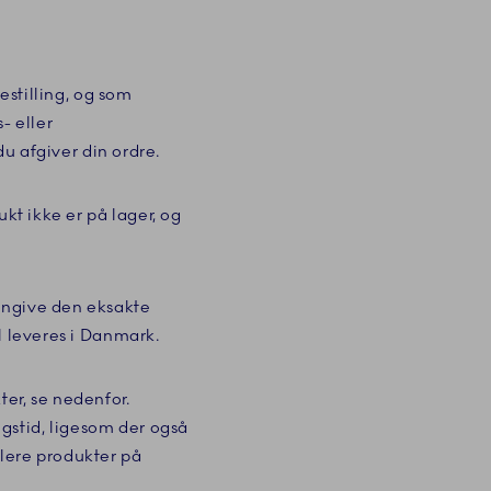
estilling, og som
- eller
du afgiver din ordre.
kt ikke er på lager, og
angive den eksakte
l leveres i Danmark.
er, se nedenfor.
gstid, ligesom der også
flere produkter på