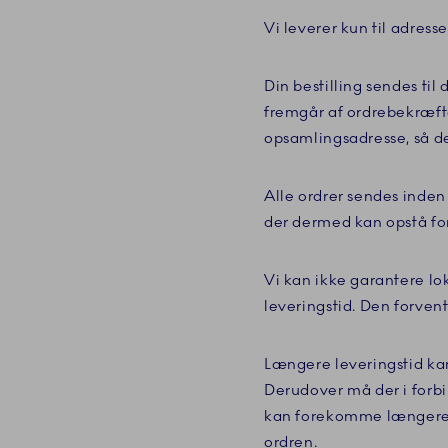
Vi leverer kun til adress
Din bestilling sendes til
fremgår af ordrebekræftel
opsamlingsadresse, så det
Alle ordrer sendes inden 
der dermed kan opstå for
Vi kan ikke garantere l
leveringstid. Den forven
Længere leveringstid kan
Derudover må der i forb
kan forekomme længere le
ordren.