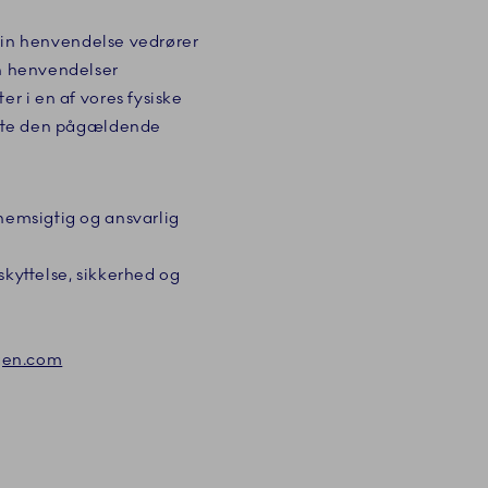
 din henvendelse vedrører
un henvendelser
er i en af vores fysiske
takte den pågældende
nnemsigtig og ansvarlig
skyttelse, sikkerhed og
agen.com