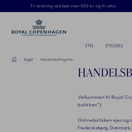
Royal Copenhagen tilbyder
Fri levering ved køb over 500 kr. og fri retur
Primary Navigation
STEL
STELDELE
Breadcrumb Headlinesss
Hjem
Legal
Handelsbetingelser
HANDELSB
Velkommen til Royal Co
butikken”).
Onlinebutikken ejes og dr
Frederiksberg, Danmark, 