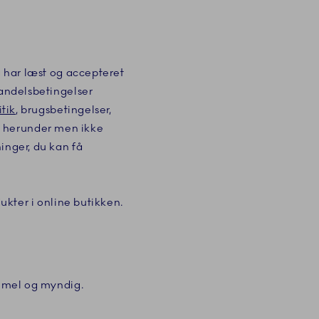
g har læst og accepteret
handelsbetingelser
tik
, brugsbetingelser,
r, herunder men ikke
inger, du kan få
dukter i online butikken.
ammel og myndig.