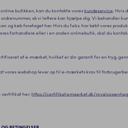
l online butikken, kan du kontakte vores
kundeservice
. Hvis
it ordrenummer, så vi lettere kan hjælpe dig. Vi behandler k
n og køb foretaget her. Hvis du f.eks. har købt vores produkt
 vores forhandlere eller i en anden onlinebutik, skal du kon
ificeret af e-mærket, hvilket er din garanti for en tryg, ge
 at vores webshop lever op til e-mærkets krav til forbrugerbe
 certifikat her:
https://certifikat.emaerket.dk/royalcopenh
R OG BETINGELSER