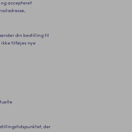
g og accepteret
mailadresse,
ender din bestilling til
ikke tilføjes nye
tuelle
tillingstidspunktet, der