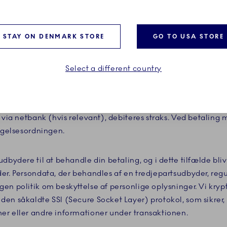
ling, bliver betalingen reserveret på dit kort/den valgte bet
rukket, når vi afsender din ordre. Ved bestilling af personali
STAY ON DENMARK STORE
GO TO USA STORE
kker betalingen, når ordren er godkendt og gennemført.
Select a different country
, før din kortudsteder eller udbyderen af den valgte betaling
tode til din bestilling.
s via netbank (hvis relevant), debiteres straks. Ved betaling
sigelsesordningen.
dbydere til at behandle din betaling, og i dette tilfælde bliv
er. Persondata, der behandles af en tredjepartsudbyder, regu
en politik om beskyttelse af personlige oplysninger. Vi krypt
den såkaldte SSl (Secure Socket Layer) protokol, som sikre
er eller andre informationer under transaktionen.