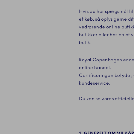
Hvis du har spørgsmål ti
et køb, så oplys gerne d
vedrørende online butikke
butikker eller hos en af
butik.
Royal Copenhagen er cert
online handel.
Certificeringen betyder,
kundeservice.
Du kan se vores officielle
1. GENERELT OM VILKÅ