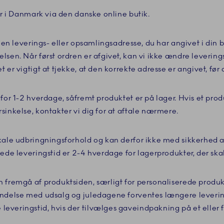
er i Danmark via den danske online butik.
 den leverings- eller opsamlingsadresse, du har angivet i din b
sen. Når først ordren er afgivet, kan vi ikke ændre leverings
 er vigtigt at tjekke, at den korrekte adresse er angivet, før 
for 1-2 hverdage, såfremt produktet er på lager. Hvis et produ
sinkelse, kontakter vi dig for at aftale nærmere.
okale udbringningsforhold og kan derfor ikke med sikkerhed 
tede leveringstid er 2-4 hverdage for lagerprodukter, der ska
 fremgå af produktsiden, særligt for personaliserede produkt
indelse med udsalg og juledagene forventes længere leverin
veringstid, hvis der tilvælges gaveindpakning på et eller 