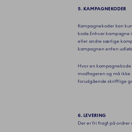
5. KAMPAGNEKODER
Kampagnekoder kan kun b
kode.
Enhver kampagne i 
eller andre særlige kam
kampagnen enten udløber
Hvor en kampagnekode er 
modtageren og må ikke o
forudgående skriftlige go
6. LEVERING
Der er fri fragt på ordr