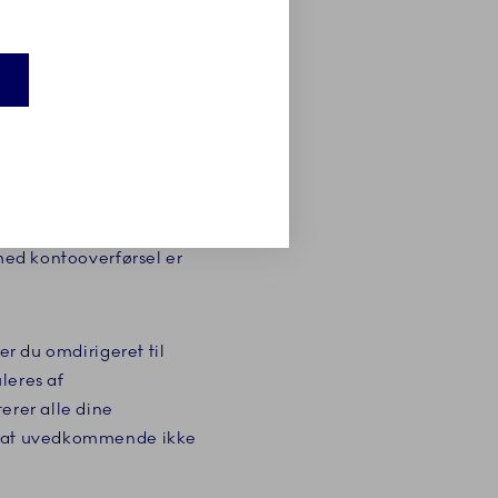
alingsmetode, og
serede produkter
stjeneste har godkendt
 med kontooverførsel er
er du omdirigeret til
leres af
erer alle dine
r, at uvedkommende ikke