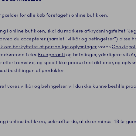
 gælder for alle køb foretaget i online butikken.
ing i online butikken, skal du markere afkrydsningsfeltet ”Je
hvorved du accepterer (samlet ”vilkår og betingelser”) disse 
tik om beskyttelse af personlige oplysninger
, vores
Cookiepoli
 vedrørende f.eks.
Brudgaranti
og betalinger, yderligere vilkå
eller fremstød, og specifikke produktrestriktioner, og oplysn
ed bestillingen af produkter.
et vores vilkår og betingelser, vil du ikke kunne bestille pro
ling i online butikken, bekræfter du, at du er mindst 18 år g