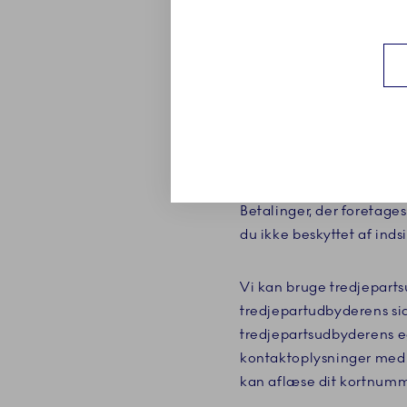
Når du afgiver din bestil
betalingen bliver først t
accepterer du, at vi træ
Vi sender ikke din ordre
brugen af din betalingsme
Betalinger, der foretage
du ikke beskyttet af ind
Vi kan bruge tredjepartsu
tredjepartudbyderens sid
tredjepartsudbyderens eg
kontaktoplysninger med 
kan aflæse dit kortnumm