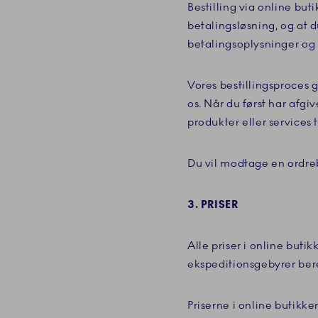
Bestilling via online but
betalingsløsning, og at 
betalingsoplysninger og
Vores bestillingsproces g
os. Når du først har afgi
produkter eller services 
Du vil modtage en ordreb
3. PRISER
Alle priser i online buti
ekspeditionsgebyrer bereg
Priserne i online butikke