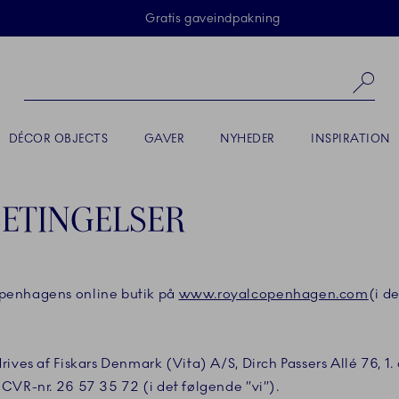
Skip Navigation
Gratis gaveindpakning
Sø
DÉCOR OBJECTS
GAVER
NYHEDER
INSPIRATION
ETINGELSER
penhagens online butik på
www.royalcopenhagen.com
(i d
ives af Fiskars Denmark (Vita) A/S, Dirch Passers Allé 76, 1. 
CVR-nr. 26 57 35 72 (i det følgende ”vi”).