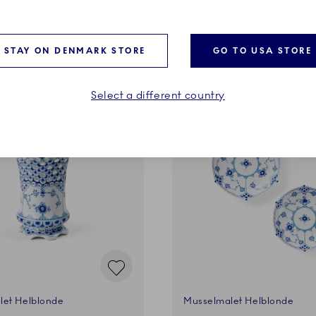
LÆG I KURV
LÆG I KURV
STAY ON DENMARK STORE
GO TO USA STORE
Select a different country
VES
EXCLUSIVES
let Helblonde
Musselmalet Helblonde