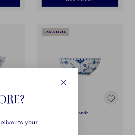
EXCLUSIVES
Luk
TORE?
Musselmalet Helblonde
eliver to your
Skål, 50 cl
1.999,00 kr.