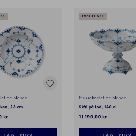
VES
EXCLUSIVES
let Helblonde
Musselmalet Helblonde
rken, 23 cm
Skål på fod, 140 cl
 kr.
11.190,00 kr.
LÆG I KURV
LÆG I KURV