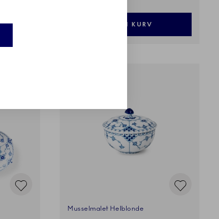
LÆG I KURV
EXCLUSIVES
Musselmalet Helblonde