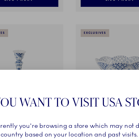
VES
EXCLUSIVES
OU WANT TO VISIT USA S
let Helblonde
Musselmalet Helblonde
rrently you're browsing a store which may not d
, 13,5 cm
Frugtkurv, 23 cm
country based on your location and past visits.
 kr.
6.700,00 kr.