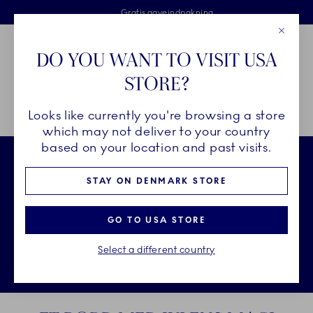
Royal Copenhagen tilbyder
Skip Navigation
Fri levering ved køb over 500 kr. og fri retur
Gratis gaveindpakning
2 års brudgaranti
Luk
Toolbar
Favorites
Cart
DO YOU WANT TO VISIT USA
Royal Copenhagen
STORE?
Sø
Looks like currently you're browsing a store
Breadcrumb Headlinesss
Hjem
JUL
Inspiration til julebordet
Stjerne Riflet Jul på bordet
which may not deliver to your country
based on your location and past visits.
STAY ON DENMARK STORE
GO TO USA STORE
Select a different country
Sto