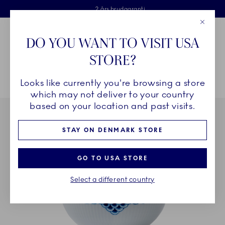
Royal Copenhagen tilbyder
Skip Navigation
Fri levering ved køb over 500 kr. og fri retur
Gratis gaveindpakning
2 års brudgaranti
Luk
Toolbar
Favorites
Cart
DO YOU WANT TO VISIT USA
Royal Copenhagen
STORE?
Sø
Looks like currently you're browsing a store
Breadcrumb Headlinesss
Hjem
STEL
Stel
Prinsesse
Prinsesse vase, 17 cm
which may not deliver to your country
based on your location and past visits.
STAY ON DENMARK STORE
GO TO USA STORE
Select a different country