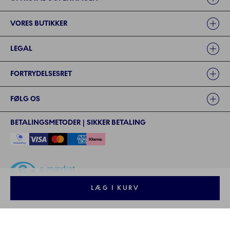
VORES BUTIKKER
LEGAL
FORTRYDELSESRET
FØLG OS
BETALINGSMETODER | SIKKER BETALING
LÆG I KURV
©2024 ROYAL COPENHAGEN - - Fiskars Denmark (Vita) A/S
©2024 ROYAL COPENHAGEN - Fiskars Denmark (Vita) A/S - CVR: 26
57 35 72