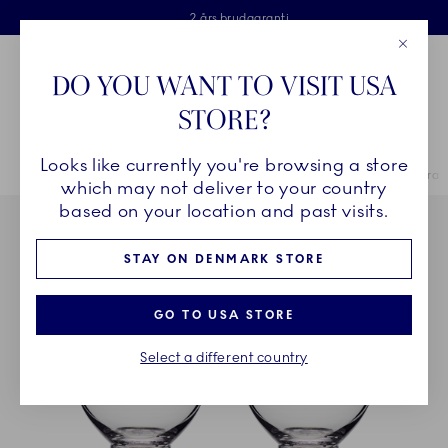
Royal Copenhagen tilbyder
Skip Navigation
Fri levering ved køb over 500 kr. og fri retur
Gratis gaveindpakning
2 års brudgaranti
Luk
Toolbar
Favorites
Cart
DO YOU WANT TO VISIT USA
Royal Copenhagen
STORE?
Sø
Looks like currently you're browsing a store
Breadcrumb Headlinesss
Hjem
STEL
Royal Copenhagen Exclusives Stel
Aurora
Aurora v
which may not deliver to your country
based on your location and past visits.
STAY ON DENMARK STORE
GO TO USA STORE
Select a different country