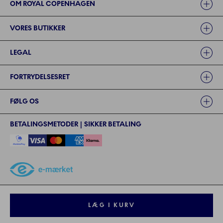
OM ROYAL COPENHAGEN
VORES BUTIKKER
LEGAL
FORTRYDELSESRET
FØLG OS
BETALINGSMETODER | SIKKER BETALING
©2024 ROYAL COPENHAGEN - - Fiskars Denmark (Vita) A/S
©2024 ROYAL COPENHAGEN - Fiskars Denmark (Vita) A/S - CVR: 26
LÆG I KURV
57 35 72