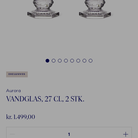
1
2
3
4
5
6
7
8
EXCLUSIVES
Aurora
VANDGLAS, 27 CL, 2 STK.
kr. 1.499,00
Antal mellem 1 og 100