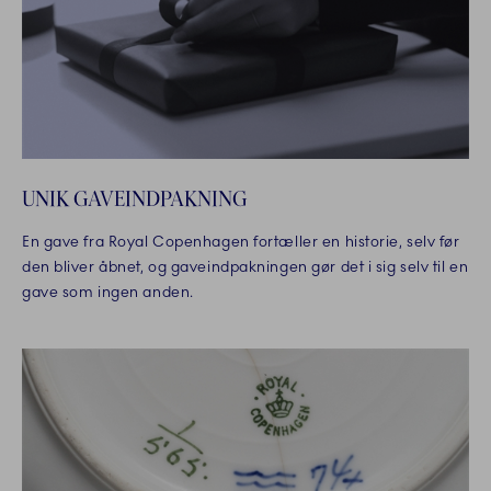
UNIK GAVEINDPAKNING
En gave fra Royal Copenhagen fortæller en historie, selv før
den bliver åbnet, og gaveindpakningen gør det i sig selv til en
gave som ingen anden.