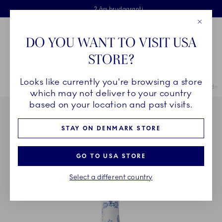
Royal Copenhagen tilbyder
Skip Navigation
Fri levering ved køb over 500 kr. og fri retur
Gratis gaveindpakning
2 års brudgaranti
Luk
Toolbar
Favorites
Cart
DO YOU WANT TO VISIT USA
Royal Copenhagen
STORE?
Sø
Looks like currently you're browsing a store
Breadcrumb Headlinesss
Hjem
INSPIRATION
Table Setting
Musselmalet Helblonde kandela
which may not deliver to your country
based on your location and past visits.
STAY ON DENMARK STORE
GO TO USA STORE
Select a different country