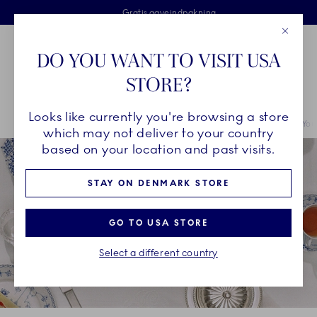
Royal Copenhagen tilbyder
Skip Navigation
Fri levering ved køb over 500 kr. og fri retur
Gratis gaveindpakning
2 års brudgaranti
Luk
Toolbar
Favorites
Cart
DO YOU WANT TO VISIT USA
Royal Copenhagen
STORE?
Sø
Looks like currently you're browsing a store
Breadcrumb Headlinesss
Hjem
INSPIRATION
Guides & Inspiration
250 Years of Sharing Yo
which may not deliver to your country
based on your location and past visits.
STAY ON DENMARK STORE
GO TO USA STORE
Select a different country