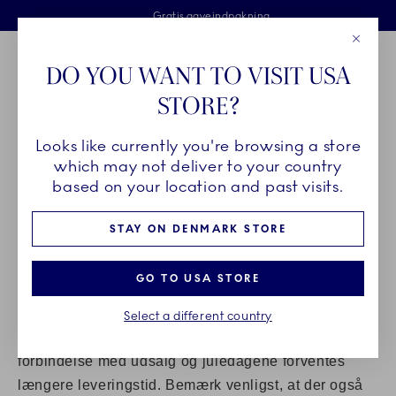
Royal Copenhagen tilbyder
Skip Navigation
Fri levering ved køb over 500 kr. og fri retur
Gratis gaveindpakning
2 års brudgaranti
Luk
Toolbar
Favorites
Cart
DO YOU WANT TO VISIT USA
Royal Copenhagen
STORE?
Sø
Looks like currently you're browsing a store
Breadcrumb Headlinesss
Hjem
Kundeservice
Levering
which may not deliver to your country
based on your location and past visits.
LEVERING
STAY ON DENMARK STORE
GO TO USA STORE
Hos Royal Copenhagen ønsker vi at yde den bedste
leveringsservice, så alle ordrer sendes inden for 1-2
Select a different country
hverdage, såfremt varen er på lager. Dog må der i
forbindelse med udsalg og juledagene forventes
længere leveringstid. Bemærk venligst, at der også