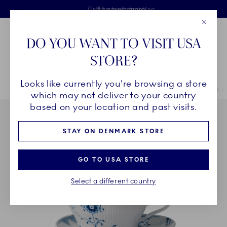
Royal Copenhagen tilbyder
Skip Navigation
Fri levering ved køb over 500 kr. og fri retur
Gratis gaveindpakning
2 års brudgaranti
Luk
Toolbar
Favorites
Cart
DO YOU WANT TO VISIT USA
Royal Copenhagen
STORE?
Sø
Looks like currently you're browsing a store
Breadcrumb Headlinesss
Hjem
STEL
Stel
Blå Elements
Blå Elements kop og underkop, 2
which may not deliver to your country
based on your location and past visits.
STAY ON DENMARK STORE
GO TO USA STORE
Select a different country