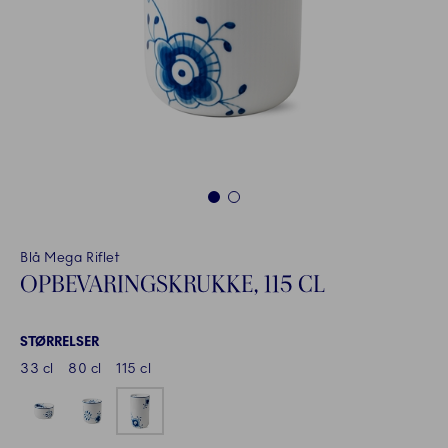
1
2
Blå Mega Riflet
OPBEVARINGSKRUKKE, 115 CL
STØRRELSER
33 cl
80 cl
115 cl