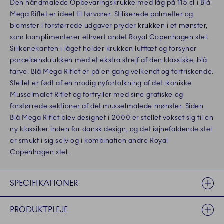
Den håndmalede Opbevaringskrukke med låg på 115 cl i Blå
Mega Riflet er ideel til tørvarer. Stiliserede palmetter og
blomster i forstørrede udgaver pryder krukken i et mønster,
som komplimenterer ethvert andet Royal Copenhagen stel.
Silikonekanten i låget holder krukken lufttæt og forsyner
porcelænskrukken med et ekstra strejf af den klassiske, blå
farve. Blå Mega Riflet er på en gang velkendt og forfriskende.
Stellet er født af en modig nyfortolkning af det ikoniske
Musselmalet Riflet og fortryller med sine grafiske og
forstørrede sektioner af det musselmalede mønster. Siden
Blå Mega Riflet blev designet i 2000 er stellet vokset sig til en
ny klassiker inden for dansk design, og det iøjnefaldende stel
er smukt i sig selv og i kombination andre Royal
Copenhagen stel.
SPECIFIKATIONER
PRODUKTPLEJE