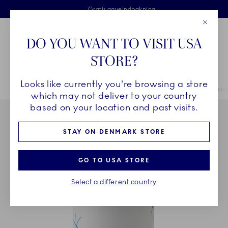
Royal Copenhagen tilbyder
Skip Navigation
Fri levering ved køb over 500 kr. og fri retur
Gratis gaveindpakning
2 års brudgaranti
Luk
Toolbar
Favorites
Cart
DO YOU WANT TO VISIT USA
Royal Copenhagen
STORE?
Sø
Looks like currently you're browsing a store
Breadcrumb Headlinesss
Hjem
STEL
Stel
Blå Mega Riflet
Blå Mega Riflet opbevaringskru
which may not deliver to your country
based on your location and past visits.
STAY ON DENMARK STORE
GO TO USA STORE
Select a different country