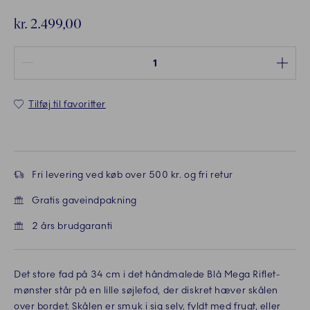
kr. 2.499,00
Antal mellem 1 og 100
Tilføj til favoritter
Fri levering ved køb over 500 kr. og fri retur
Gratis gaveindpakning
2 års brudgaranti
Det store fad på 34 cm i det håndmalede Blå Mega Riflet-
mønster står på en lille søjlefod, der diskret hæver skålen
over bordet. Skålen er smuk i sig selv, fyldt med frugt, eller