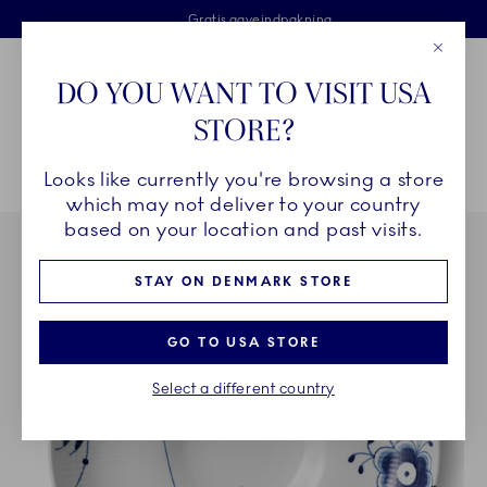
Royal Copenhagen tilbyder
Skip Navigation
Fri levering ved køb over 500 kr. og fri retur
Gratis gaveindpakning
2 års brudgaranti
Luk
Toolbar
Favorites
Cart
DO YOU WANT TO VISIT USA
Royal Copenhagen
STORE?
Sø
Looks like currently you're browsing a store
Breadcrumb Headlinesss
Hjem
STEL
Stel
Blå Mega Riflet
Blå Mega Riflet skål, 34 cm
which may not deliver to your country
based on your location and past visits.
STAY ON DENMARK STORE
GO TO USA STORE
Select a different country