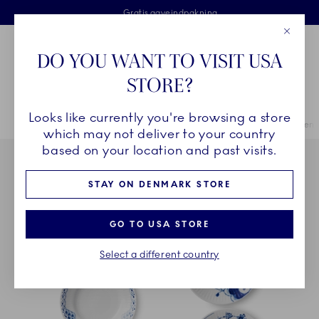
Royal Copenhagen tilbyder
Skip Navigation
Fri levering ved køb over 500 kr. og fri retur
Gratis gaveindpakning
2 års brudgaranti
Luk
Toolbar
Favorites
Cart
DO YOU WANT TO VISIT USA
Royal Copenhagen
STORE?
Sø
Looks like currently you're browsing a store
Breadcrumb Headlinesss
Hjem
STEL
Stel
Gifts With History
Gifts With History tallerken, 
which may not deliver to your country
based on your location and past visits.
STAY ON DENMARK STORE
GO TO USA STORE
Select a different country