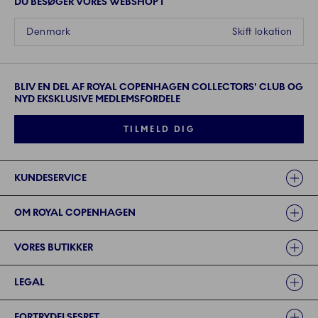
DU BESØGER VORES WEBSHOP I
Denmark
Skift lokation
BLIV EN DEL AF ROYAL COPENHAGEN COLLECTORS' CLUB OG
NYD EKSKLUSIVE MEDLEMSFORDELE
TILMELD DIG
Links
KUNDESERVICE
OM ROYAL COPENHAGEN
VORES BUTIKKER
LEGAL
FORTRYDELSESRET