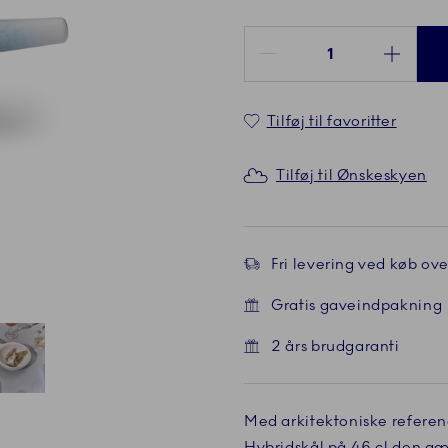
Antal mellem 1 og 100
Tilføj til favoritter
Tilføj til Ønskeskyen
Fri levering ved køb over
Gratis gaveindpakning
2 års brudgaranti
de
Nuværende
5 af 5
Med arkitektoniske referen
Hybridskål på 46 cl den gæ