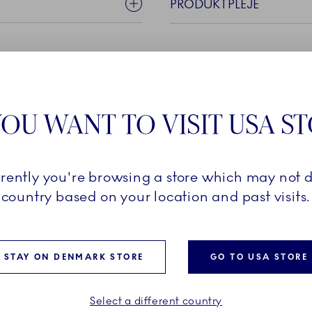
PRODUKTPLEJE
ONEN
OU WANT TO VISIT USA S
rrently you're browsing a store which may not d
Royal Copenhagen med HAV
country based on your location and past visits.
ige dele til en nuværende
n multifunktionelle, dele
 serveringsdel, som gør
 og skaber et unikt
STAY ON DENMARK STORE
GO TO USA STORE
 de taktile og smukke
Select a different country