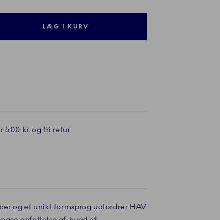
LÆG I KURV
 500 kr. og fri retur
cer og et unikt formsprog udfordrer HAV
ngse opfattelse af, hvad et