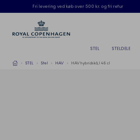
Royal Copenhagen tilbyder
Fri levering ved køb over 500 kr. og fri retur
Primary Navigation
STEL
STELDELE
Breadcrumb Headlinesss
Hjem
STEL
Stel
HAV
HAV hybridskå,l 46 cl