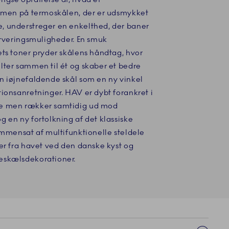
ormen på termoskålen, der er udsmykket
, understreger en enkelthed, der baner
erveringsmuligheder. En smuk
ts toner pryder skålens håndtag, hvor
lter sammen til ét og skaber et bedre
n iøjnefaldende skål som en ny vinkel
ionsanretninger. HAV er dybt forankret i
ie men rækker samtidig ud mod
 en ny fortolkning af det klassiske
ammensat af multifunktionelle steldele
er fra havet ved den danske kyst og
eskælsdekorationer.