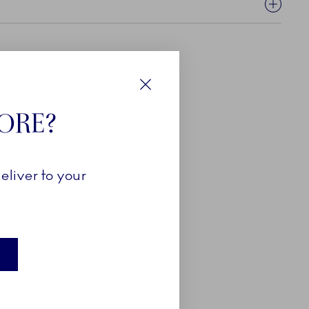
Luk
TORE?
eliver to your