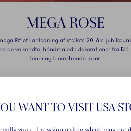
MEGA ROSE
 mega Riflet i anledning af stellets 20-års-jubilæum
ose de velkendte, håndmalede dekorationer fra Bl
toner og blomstrende roser.
OU WANT TO VISIT USA S
rrently you're browsing a store which may not d