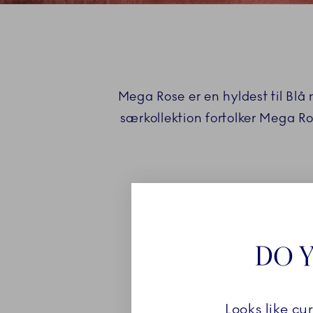
Mega Rose er en hyldest til Blå
særkollektion fortolker Mega R
DO Y
Looks like cu