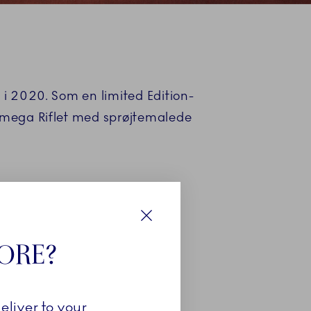
 i 2020. Som en limited Edition-
å mega Riflet med sprøjtemalede
Luk
TORE?
eliver to your