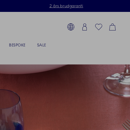
2 års brudgaranti
Toolbar
g produkter, stel, steldele...
Country selector overlay
Login
Favorites
Cart
BESPOKE
SALE